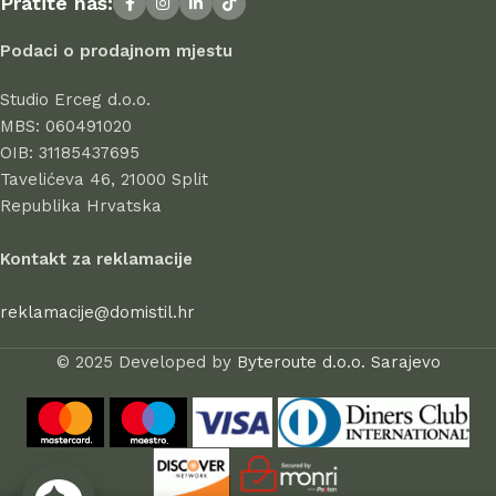
Pratite nas:
uspješno posluju, dokazujući svoju pouzdanost i
profesionalnost.
Podaci o prodajnom mjestu
Svi proizvodi u ponudi odlikuju se visokom kvalitetom izrade,
Studio Erceg d.o.o.
atraktivnim dizajnom, dugim vijekom trajanja i sigurnošću pri
MBS: 060491020
uporabi. Kod nas birate s povjerenjem – jer stil počinje u
OIB: 31185437695
domu.
Tavelićeva 46, 21000 Split
Republika Hrvatska
Kontakt za reklamacije
reklamacije@domistil.hr
© 2025 Developed by
Byteroute d.o.o. Sarajevo