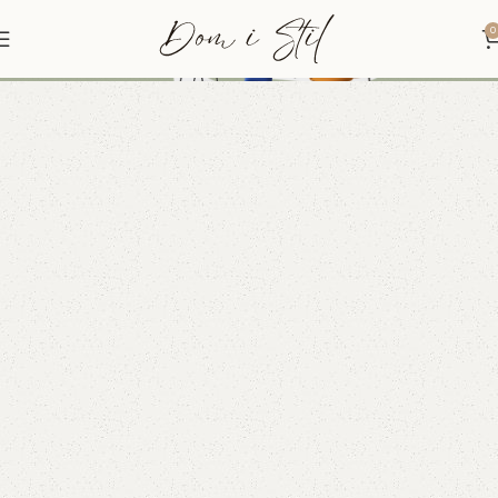
0
SalesFever