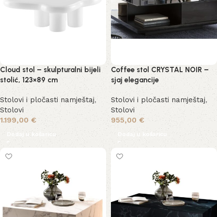
Cloud stol – skulpturalni bijeli
Coffee stol CRYSTAL NOIR –
stolić, 123×89 cm
sjaj elegancije
Stolovi i pločasti namještaj
,
Stolovi i pločasti namještaj
,
Stolovi
Stolovi
1.199,00
€
955,00
€
Dodaj u košaricu
Dodaj u košaricu