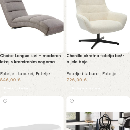
Chaise Longue sivi – moderan
Chenille okretna fotelja bež-
ležaj s kromiranim nogama
bijele boje
Fotelje i taburei
,
Fotelje
Fotelje i taburei
,
Fotelje
846,00
€
726,00
€
Dodaj u košaricu
Dodaj u košaricu