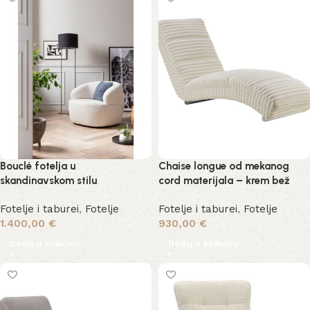
Bouclé fotelja u
Chaise longue od mekanog
skandinavskom stilu
cord materijala – krem bež
Fotelje i taburei
,
Fotelje
Fotelje i taburei
,
Fotelje
1.400,00
€
930,00
€
Dodaj u košaricu
Dodaj u košaricu