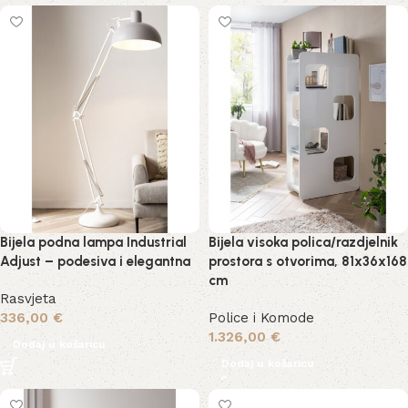
Bijela podna lampa Industrial
Bijela visoka polica/razdjelnik
Adjust – podesiva i elegantna
prostora s otvorima, 81x36x168
cm
Rasvjeta
336,00
€
Police i Komode
1.326,00
€
Dodaj u košaricu
Dodaj u košaricu