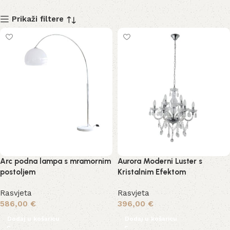
Prikaži filtere
Arc podna lampa s mramornim
Aurora Moderni Luster s
postoljem
Kristalnim Efektom
Rasvjeta
Rasvjeta
586,00
€
396,00
€
Dodaj u košaricu
Dodaj u košaricu