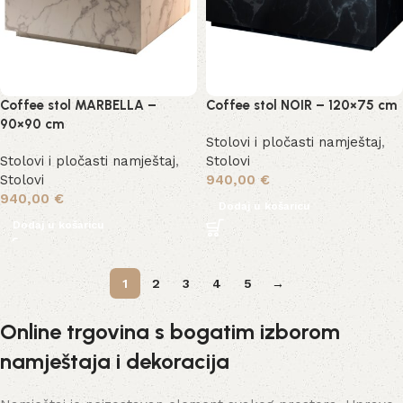
Coffee stol MARBELLA –
Coffee stol NOIR – 120×75 cm
90×90 cm
Stolovi i pločasti namještaj
,
Stolovi i pločasti namještaj
,
Stolovi
Stolovi
940,00
€
940,00
€
Dodaj u košaricu
Dodaj u košaricu
1
2
3
4
5
→
Online trgovina s bogatim izborom
namještaja i dekoracija