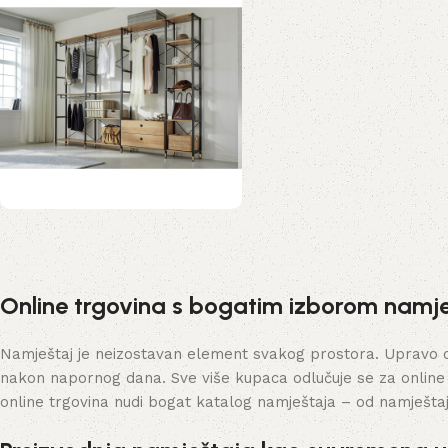
Industrijski ormar
Posebna ponuda!
Online trgovina s bogatim izborom namje
Kupi odmah
Namještaj je neizostavan element svakog prostora. Upravo on 
nakon napornog dana. Sve više kupaca odlučuje se za online
online trgovina nudi bogat katalog namještaja – od namješta