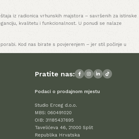
aja iz radionica vrhunskih majstora – savršenih za istinske
nciju, kvalitetu i funkcionalnost. U ponudi se nalaze
porabi. Kod nas birate s povjerenjem – jer stil počinje u
Pratite nas:
Podaci o prodajnom mjestu
Studio Erceg d.o.o.
MBS: 060491020
OIB: 31185437695
Tavelićeva 46, 21000 Split
Republika Hrvatska