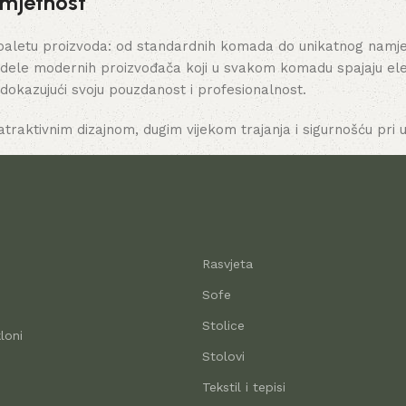
umjetnost
paletu proizvoda: od standardnih komada do unikatnog namješt
dele modernih proizvođača koji u svakom komadu spajaju elega
 dokazujući svoju pouzdanost i profesionalnost.
atraktivnim dizajnom, dugim vijekom trajanja i sigurnošću pri u
Rasvjeta
Sofe
Stolice
loni
Stolovi
Tekstil i tepisi