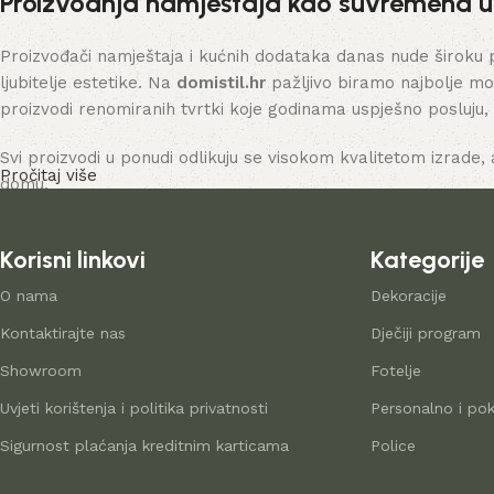
Proizvodnja namještaja kao suvremena 
Proizvođači namještaja i kućnih dodataka danas nude široku 
ljubitelje estetike. Na
domistil.hr
pažljivo biramo najbolje mo
proizvodi renomiranih tvrtki koje godinama uspješno posluju,
Svi proizvodi u ponudi odlikuju se visokom kvalitetom izrade, 
Pročitaj više
domu.
Korisni linkovi
Kategorije
O nama
Dekoracije
Kontaktirajte nas
Dječiji program
Showroom
Fotelje
Uvjeti korištenja i politika privatnosti
Personalno i pok
Sigurnost plaćanja kreditnim karticama
Police