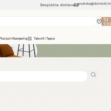
podrska@domistil.hr
Besplatna dostava
0,0
 Pločasti Namještaj
Tekstil I Tepisi