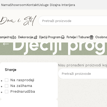
 Nama
Showroom
Kontakt
Usluge Dizajna Interijera
Dječiji pro
amještaj
Dekoracije
Dječiji Program
Fotelje I Taburei
Osobno 
Nisu pronađeni proizvodi ko
Stanje
Na rasprodaji
Na zalihama
Prednarudžba