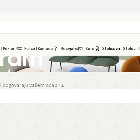
gram
I Pokloni
Police I Komode
Rasvjeta
Sofe
Stolice
Stolovi I
ji odgovaraju vašem odabiru.