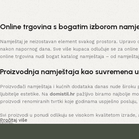
Online trgovina s bogatim izborom namje
Namještaj je neizostavan element svakog prostora. Upravo on 
nakon napornog dana. Sve više kupaca odlučuje se za online
online trgovina nudi bogat katalog namještaja – od namješta
Proizvodnja namještaja kao suvremena 
Proizvođači namještaja i kućnih dodataka danas nude široku 
ljubitelje estetike. Na
domistil.hr
pažljivo biramo najbolje mo
proizvodi renomiranih tvrtki koje godinama uspješno posluju,
Svi proizvodi u ponudi odlikuju se visokom kvalitetom izrade, 
Pročitaj više
domu.