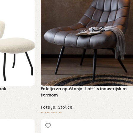
ook
Fotelja za opuštanje “Loft” s industrijskim
šarmom
Fotelje
,
Stolice
646,00
€
Dodaj u košaricu