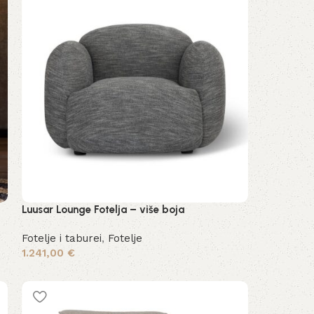
Luusar Lounge Fotelja – više boja
Fotelje i taburei
,
Fotelje
1.241,00
€
Odaberi opcije