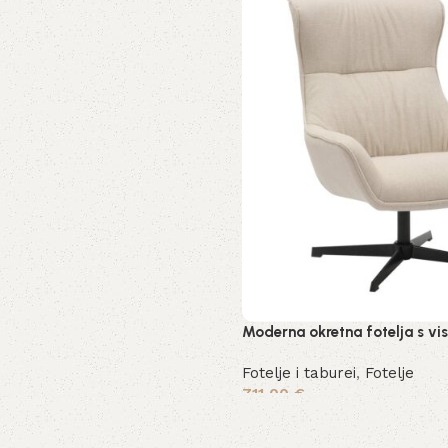
Moderna okretna fotelja s v
Fotelje i taburei
,
Fotelje
711,00
€
Dodaj u košaricu