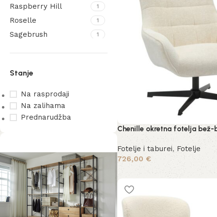
Raspberry Hill
1
Roselle
1
Sagebrush
1
Solenne
1
Stanje
Na rasprodaji
Na zalihama
Prednarudžba
Chenille okretna fotelja bež-b
Fotelje i taburei
,
Fotelje
726,00
€
Dodaj u košaricu