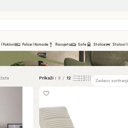
I Pokloni
Police I Komode
Rasvjeta
Sofe
Stolice
Stolovi I
ltata
Prikaži
9
12