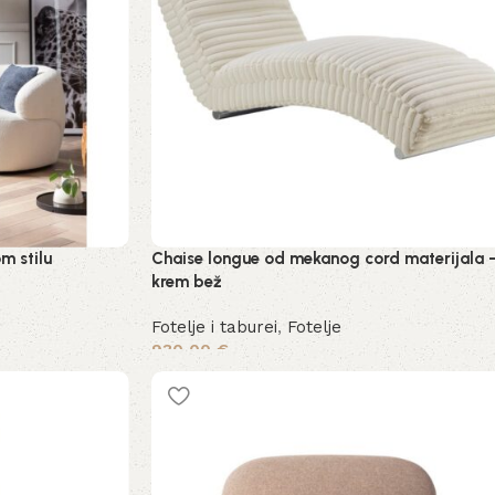
m stilu
Chaise longue od mekanog cord materijala 
krem bež
Fotelje i taburei
,
Fotelje
930,00
€
Dodaj u košaricu