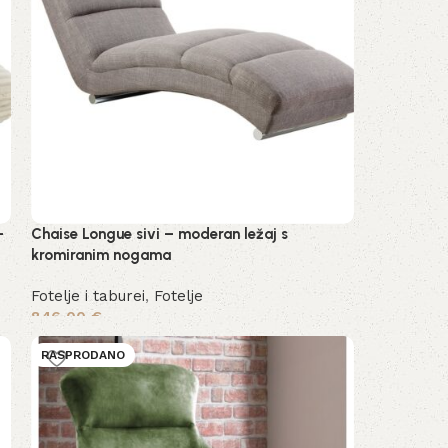
–
Chaise Longue sivi – moderan ležaj s
kromiranim nogama
Fotelje i taburei
,
Fotelje
846,00
€
Dodaj u košaricu
RASPRODANO