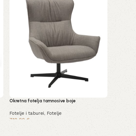
Okretna fotelja tamnosive boje
Fotelje i taburei
,
Fotelje
710,00
€
Dodaj u košaricu