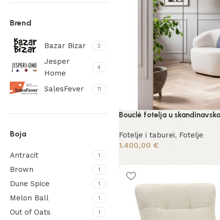
Brend
Bazar Bizar
2
Jesper
4
Home
SalesFever
11
Bouclé fotelja u skandinavsko
Boja
Fotelje i taburei
,
Fotelje
1.400,00
€
Antracit
1
Dodaj u košaricu
Brown
1
Dune Spice
1
Melon Ball
1
Out of Oats
1