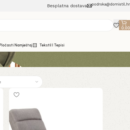
podrska@domistil.hr
Besplatna dostava
0,0
 Pločasti Namještaj
Tekstil I Tepisi