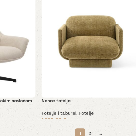
isokim naslonom
Nanae fotelja
Fotelje i taburei
,
Fotelje
1.609,00
€
Odaberi opcije
1
2
→