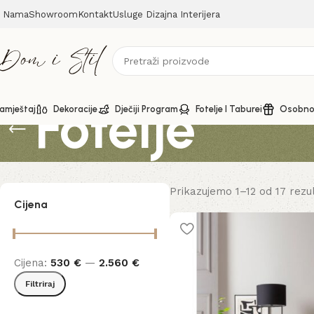
 Nama
Showroom
Kontakt
Usluge Dizajna Interijera
Fotelje
amještaj
Dekoracije
Dječiji Program
Fotelje I Taburei
Osobno 
Prikazujemo 1–12 od 17 rezu
Cijena
Cijena:
530 €
—
2.560 €
Filtriraj