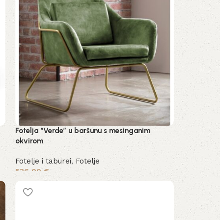
Fotelja “Verde” u baršunu s mesinganim
okvirom
Fotelje i taburei
,
Fotelje
536,00
€
Pročitaj više