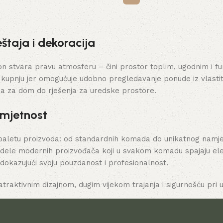
štaja i dekoracija
stvara pravu atmosferu – čini prostor toplim, ugodnim i funk
 kupnju jer omogućuje udobno pregledavanje ponude iz vlasti
ja za dom do rješenja za uredske prostore.
umjetnost
paletu proizvoda: od standardnih komada do unikatnog namješt
dele modernih proizvođača koji u svakom komadu spajaju elega
 dokazujući svoju pouzdanost i profesionalnost.
atraktivnim dizajnom, dugim vijekom trajanja i sigurnošću pri u