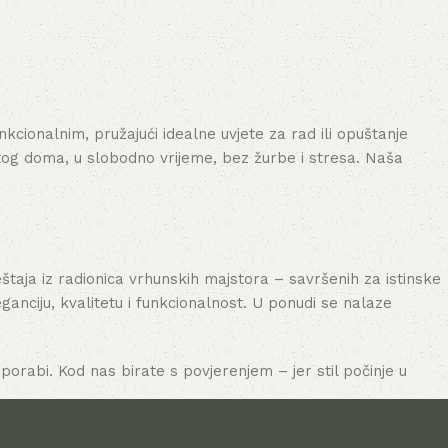
cionalnim, pružajući idealne uvjete za rad ili opuštanje
tog doma, u slobodno vrijeme, bez žurbe i stresa. Naša
aja iz radionica vrhunskih majstora – savršenih za istinske
nciju, kvalitetu i funkcionalnost. U ponudi se nalaze
porabi. Kod nas birate s povjerenjem – jer stil počinje u