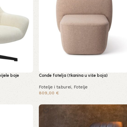
ijele boje
Conde fotelja (tkanina u više boja)
Fotelje i taburei
,
Fotelje
809,00
€
Odaberi opcije