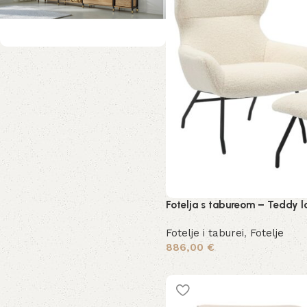
Industrijski ormar
Posebna ponuda!
Kupi odmah
Fotelja s tabureom – Teddy l
Fotelje i taburei
,
Fotelje
886,00
€
Dodaj u košaricu