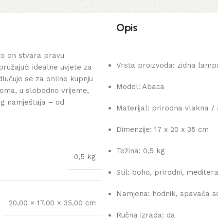
Opis
o on stvara pravu
Vrsta proizvoda: zidna lamp
pružajući idealne uvjete za
lučuje se za online kupnju
Model: Abaca
oma, u slobodno vrijeme,
og namještaja – od
Materijal: prirodna vlakna /
Dimenzije: 17 x 20 x 35 cm
Težina: 0,5 kg
0,5 kg
Stil: boho, prirodni, mediter
Namjena: hodnik, spavaća so
20,00 × 17,00 × 35,00 cm
Ručna izrada: da