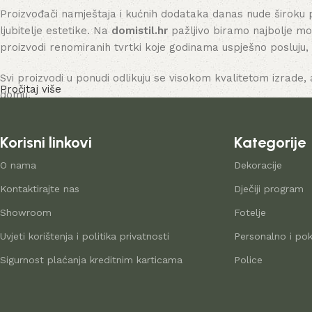
Proizvođači namještaja i kućnih dodataka danas nude široku 
ljubitelje estetike. Na
domistil.hr
pažljivo biramo najbolje mo
proizvodi renomiranih tvrtki koje godinama uspješno posluju,
Svi proizvodi u ponudi odlikuju se visokom kvalitetom izrade, 
Pročitaj više
domu.
Korisni linkovi
Kategorije
O nama
Dekoracije
Kontaktirajte nas
Dječiji program
Showroom
Fotelje
Uvjeti korištenja i politika privatnosti
Personalno i pok
Sigurnost plaćanja kreditnim karticama
Police