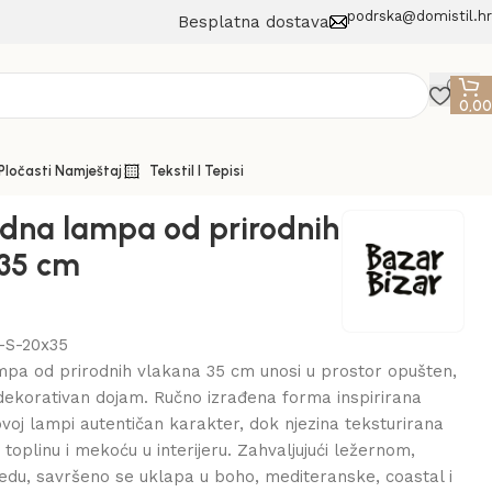
podrska@domistil.hr
Besplatna dostava
0,0
 Pločasti Namještaj
Tekstil I Tepisi
dna lampa od prirodnih
 35 cm
-S-20x35
mpa od prirodnih vlakana 35 cm unosi u prostor opušten,
 dekorativan dojam. Ručno izrađena forma inspirirana
voj lampi autentičan karakter, dok njezina teksturirana
toplinu i mekoću u interijeru. Zahvaljujući ležernom,
du, savršeno se uklapa u boho, mediteranske, coastal i