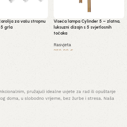
čarolija za vašu stropnu
Viseća lampa Cylinder 5 – zlatna,
 5 grla
luksuzni dizajn s 5 svjetlosnih
točaka
Rasvjeta
250,00
€
šaricu
Dodaj u košaricu
cionalnim, pružajući idealne uvjete za rad ili opuštanje
tog doma, u slobodno vrijeme, bez žurbe i stresa. Naša