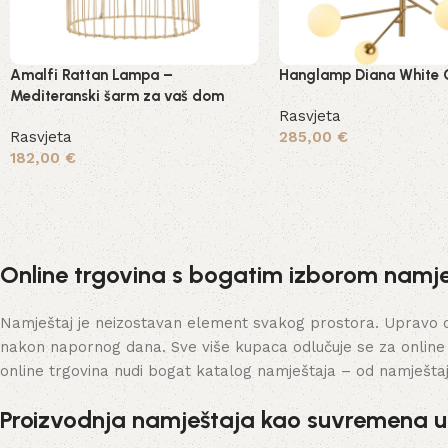
Amalfi Rattan Lampa –
Hanglamp Diana White 
Mediteranski šarm za vaš dom
Rasvjeta
Rasvjeta
285,00
€
182,00
€
Dodaj u košaricu
Pročitaj više
Online trgovina s bogatim izborom namje
Namještaj je neizostavan element svakog prostora. Upravo on 
nakon napornog dana. Sve više kupaca odlučuje se za online
online trgovina nudi bogat katalog namještaja – od namješta
Proizvodnja namještaja kao suvremena 