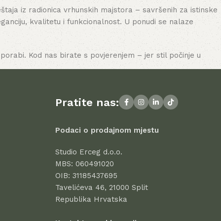
aja iz radionica vrhunskih majstora – savršenih za istinske
nciju, kvalitetu i funkcionalnost. U ponudi se nalaze
porabi. Kod nas birate s povjerenjem – jer stil počinje u
Pratite nas:
Podaci o prodajnom mjestu
Studio Erceg d.o.o.
MBS: 060491020
OIB: 31185437695
Tavelićeva 46, 21000 Split
Republika Hrvatska