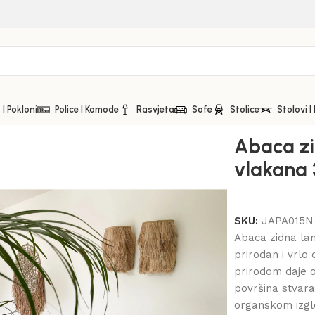
I Pokloni
Police I Komode
Rasvjeta
Sofe
Stolice
Stolovi I
a 35 cm
Abaca zi
vlakana
SKU:
JAPA015N
Abaca zidna la
prirodan i vrlo
prirodom daje o
površina stvara 
organskom izgle