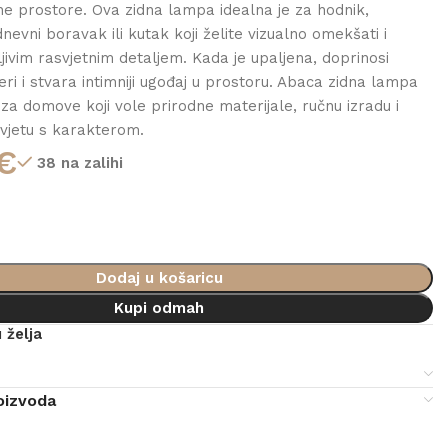
e prostore. Ova zidna lampa idealna je za hodnik,
evni boravak ili kutak koji želite vizualno omekšati i
ljivim rasvjetnim detaljem. Kada je upaljena, doprinosi
ri i stvara intimniji ugođaj u prostoru. Abaca zidna lampa
 za domove koji vole prirodne materijale, ručnu izradu i
vjetu s karakterom.
€
38 na zalihi
Dodaj u košaricu
Kupi odmah
 želja
e
oizvoda