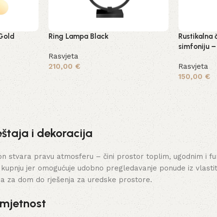
Gold
Ring Lampa Black
Rustikalna 
simfoniju –
Rasvjeta
210,00
€
Rasvjeta
150,00
€
Dodaj u košaricu
Dodaj u ko
štaja i dekoracija
stvara pravu atmosferu – čini prostor toplim, ugodnim i funk
 kupnju jer omogućuje udobno pregledavanje ponude iz vlasti
ja za dom do rješenja za uredske prostore.
umjetnost