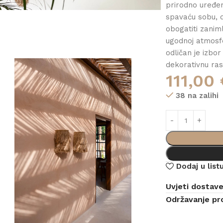
prirodno uređen
spavaću sobu, dn
obogatiti zanim
ugodnoj atmosfe
odličan je izbor
dekorativnu ras
111,00
38 na zalihi
Dodaj u listu
Uvjeti dostav
Održavanje pr