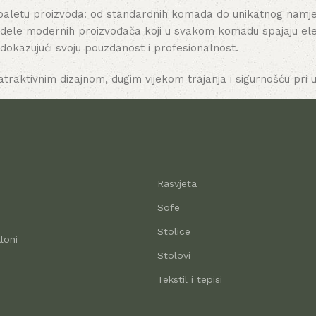
paletu proizvoda: od standardnih komada do unikatnog namješt
dele modernih proizvođača koji u svakom komadu spajaju elega
 dokazujući svoju pouzdanost i profesionalnost.
atraktivnim dizajnom, dugim vijekom trajanja i sigurnošću pri u
Rasvjeta
Sofe
Stolice
loni
Stolovi
Tekstil i tepisi