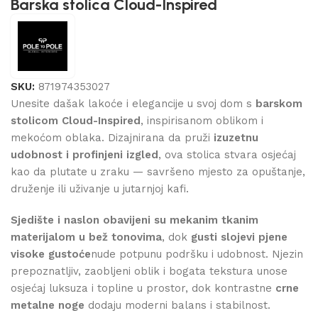
Barska stolica Cloud-Inspired
SKU:
871974353027
Unesite dašak lakoće i elegancije u svoj dom s
barskom
stolicom Cloud-Inspired
, inspirisanom oblikom i
mekoćom oblaka. Dizajnirana da pruži
izuzetnu
udobnost i profinjeni izgled
, ova stolica stvara osjećaj
kao da plutate u zraku — savršeno mjesto za opuštanje,
druženje ili uživanje u jutarnjoj kafi.
Sjedište i naslon obavijeni su mekanim tkanim
materijalom u bež tonovima
, dok
gusti slojevi pjene
visoke gustoće
nude potpunu podršku i udobnost. Njezin
prepoznatljiv, zaobljeni oblik i bogata tekstura unose
osjećaj luksuza i topline u prostor, dok kontrastne
crne
metalne noge
dodaju moderni balans i stabilnost.