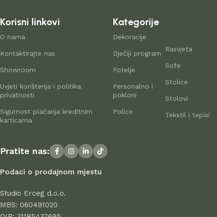
online trgovina nudi bogat katalog namještaja – od
namještaja za dom do rješenja za uredske prostore.
Korisni linkovi
Kategorije
Proizvodnja namještaja kao suvremena
O nama
Dekoracije
Rasvjeta
umjetnost
Kontaktirajte nas
Dječiji program
Sofe
Showroom
Fotelje
Proizvođači namještaja i kućnih dodataka danas nude široku
Stolice
Uvjeti korištenja i politika
Personalno i
paletu proizvoda: od standardnih komada do unikatnog
privatnosti
pokloni
Stolovi
namještaja iz radionica vrhunskih majstora – savršenih za
Sigurnost plaćanja kreditnim
Police
istinske ljubitelje estetike. Na
domistil.hr
pažljivo biramo
Tekstil i tepisi
karticama
najbolje modele modernih proizvođača koji u svakom
komadu spajaju eleganciju, kvalitetu i funkcionalnost. U
ponudi se nalaze proizvodi renomiranih tvrtki koje godinama
Pratite nas:
uspješno posluju, dokazujući svoju pouzdanost i
profesionalnost.
Podaci o prodajnom mjestu
Svi proizvodi u ponudi odlikuju se visokom kvalitetom izrade,
Studio Erceg d.o.o.
atraktivnim dizajnom, dugim vijekom trajanja i sigurnošću pri
MBS: 060491020
uporabi. Kod nas birate s povjerenjem – jer stil počinje u
OIB: 31185437695