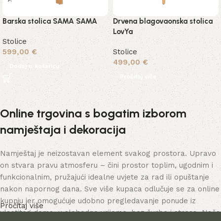
Barska stolica SAMA SAMA
Drvena blagovaonska stolica
LovYa
Stolice
599,00
€
Stolice
499,00
€
Dodaj u košaricu
Pročitaj više
Online trgovina s bogatim izborom
namještaja i dekoracija
Namještaj je neizostavan element svakog prostora. Upravo
on stvara pravu atmosferu – čini prostor toplim, ugodnim i
funkcionalnim, pružajući idealne uvjete za rad ili opuštanje
nakon napornog dana. Sve više kupaca odlučuje se za online
kupnju jer omogućuje udobno pregledavanje ponude iz
Pročitaj više
vlastitog doma, u slobodno vrijeme, bez žurbe i stresa. Naša