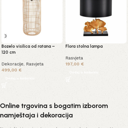
Bozelo visilica od ratana –
Flora stolna lampa
120 cm
Rasvjeta
Dekoracije
,
Rasvjeta
197,00
€
499,00
€
Dodaj u košaricu
Dodaj u košaricu
Online trgovina s bogatim izborom
namještaja i dekoracija