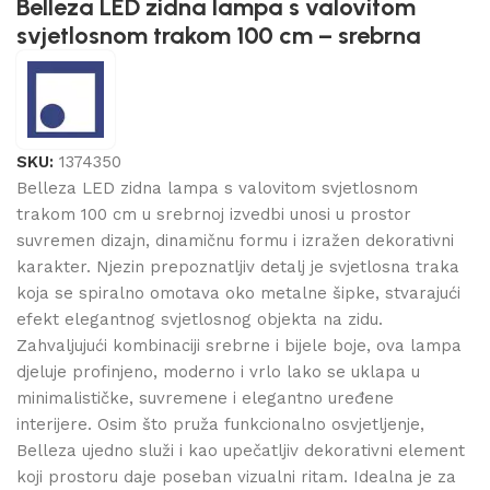
Belleza LED zidna lampa s valovitom
svjetlosnom trakom 100 cm – srebrna
SKU:
1374350
Belleza LED zidna lampa s valovitom svjetlosnom
trakom 100 cm u srebrnoj izvedbi unosi u prostor
suvremen dizajn, dinamičnu formu i izražen dekorativni
karakter. Njezin prepoznatljiv detalj je svjetlosna traka
koja se spiralno omotava oko metalne šipke, stvarajući
efekt elegantnog svjetlosnog objekta na zidu.
Zahvaljujući kombinaciji srebrne i bijele boje, ova lampa
djeluje profinjeno, moderno i vrlo lako se uklapa u
minimalističke, suvremene i elegantno uređene
interijere. Osim što pruža funkcionalno osvjetljenje,
Belleza ujedno služi i kao upečatljiv dekorativni element
koji prostoru daje poseban vizualni ritam. Idealna je za