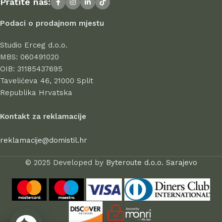
Pratite nas:
uspješno posluju, dokazujući svoju pouzdanost i
profesionalnost.
Podaci o prodajnom mjestu
Svi proizvodi u ponudi odlikuju se visokom kvalitetom izrade,
Studio Erceg d.o.o.
atraktivnim dizajnom, dugim vijekom trajanja i sigurnošću pri
MBS: 060491020
uporabi. Kod nas birate s povjerenjem – jer stil počinje u
OIB: 31185437695
domu.
Tavelićeva 46, 21000 Split
Republika Hrvatska
Kontakt za reklamacije
reklamacije@domistil.hr
© 2025 Developed by
Byteroute d.o.o. Sarajevo