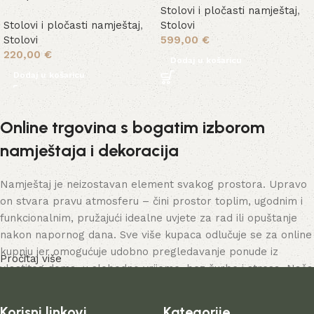
Stolovi i pločasti namještaj
,
Stolovi i pločasti namještaj
,
Stolovi
Stolovi
599,00
€
220,00
€
Dodaj u košaricu
Dodaj u košaricu
Online trgovina s bogatim izborom
namještaja i dekoracija
Namještaj je neizostavan element svakog prostora. Upravo
on stvara pravu atmosferu – čini prostor toplim, ugodnim i
funkcionalnim, pružajući idealne uvjete za rad ili opuštanje
nakon napornog dana. Sve više kupaca odlučuje se za online
kupnju jer omogućuje udobno pregledavanje ponude iz
Pročitaj više
vlastitog doma, u slobodno vrijeme, bez žurbe i stresa. Naša
online trgovina nudi bogat katalog namještaja – od
namještaja za dom do rješenja za uredske prostore.
Korisni linkovi
Kategorije