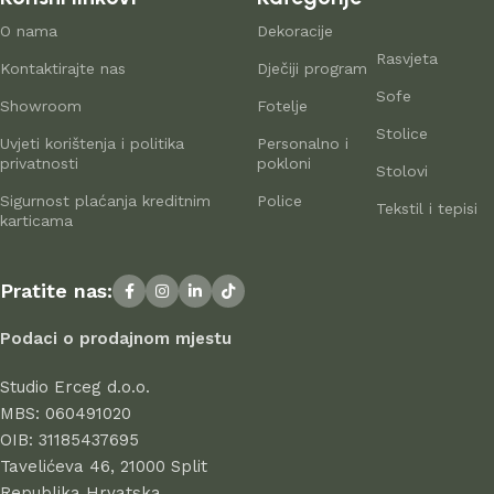
Proizvodnja namještaja kao suvremena
O nama
Dekoracije
Rasvjeta
umjetnost
Kontaktirajte nas
Dječiji program
Sofe
Showroom
Fotelje
Proizvođači namještaja i kućnih dodataka danas nude široku
Stolice
Uvjeti korištenja i politika
Personalno i
paletu proizvoda: od standardnih komada do unikatnog
privatnosti
pokloni
Stolovi
namještaja iz radionica vrhunskih majstora – savršenih za
Sigurnost plaćanja kreditnim
Police
istinske ljubitelje estetike. Na
domistil.hr
pažljivo biramo
Tekstil i tepisi
karticama
najbolje modele modernih proizvođača koji u svakom
komadu spajaju eleganciju, kvalitetu i funkcionalnost. U
ponudi se nalaze proizvodi renomiranih tvrtki koje godinama
Pratite nas:
uspješno posluju, dokazujući svoju pouzdanost i
profesionalnost.
Podaci o prodajnom mjestu
Svi proizvodi u ponudi odlikuju se visokom kvalitetom izrade,
Studio Erceg d.o.o.
atraktivnim dizajnom, dugim vijekom trajanja i sigurnošću pri
MBS: 060491020
uporabi. Kod nas birate s povjerenjem – jer stil počinje u
OIB: 31185437695
domu.
Tavelićeva 46, 21000 Split
Republika Hrvatska