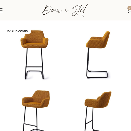
0
Početna
Stolice
RASPRODANO