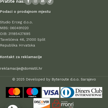
Pratite nas:
uspješno posluju, dokazujući svoju pouzdanost i
profesionalnost.
Podaci o prodajnom mjestu
Svi proizvodi u ponudi odlikuju se visokom kvalitetom izrade,
Studio Erceg d.o.o.
atraktivnim dizajnom, dugim vijekom trajanja i sigurnošću pri
MBS: 060491020
uporabi. Kod nas birate s povjerenjem – jer stil počinje u
OIB: 31185437695
domu.
Tavelićeva 46, 21000 Split
Republika Hrvatska
Kontakt za reklamacije
reklamacije@domistil.hr
© 2025 Developed by
Byteroute d.o.o. Sarajevo