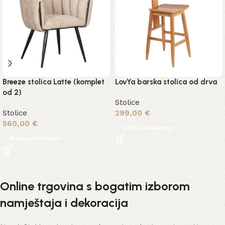
Breeze stolica Latte (komplet
LovYa barska stolica od drva
od 2)
Stolice
Stolice
299,00
€
560,00
€
Dodaj u košaricu
Dodaj u košaricu
Online trgovina s bogatim izborom
namještaja i dekoracija