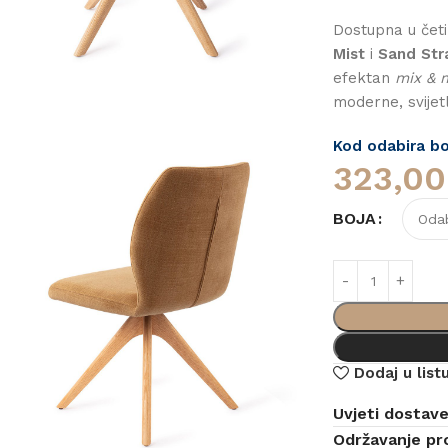
Dostupna u četir
Mist
i
Sand Str
efektan
mix & 
moderne, svijet
Kod odabira boj
323,0
BOJA
Dodaj u listu
Uvjeti dostav
Održavanje pr