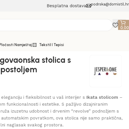
podrska@domistil.hr
Besplatna dostava
0,0
 Pločasti Namještaj
Tekstil I Tepisi
agovaonska stolica s
postoljem
 eleganciju i fleksibilnost u vaš interijer s
Ikata stolicom
–
m funkcionalnosti i estetike. S pažljivo dizajniranim
ruža izuzetnu udobnost i drvenim “revolve” podnožjem s
i automatskim povratkom, ova stolica nije samo praktična,
ualni naglasak svakog prostora.