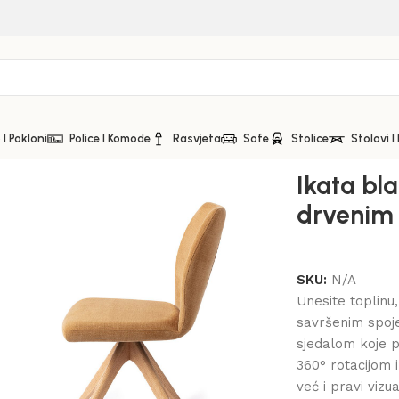
I Pokloni
Police I Komode
Rasvjeta
Sofe
Stolice
Stolovi I
toljem
Ikata bl
drvenim 
SKU:
N/A
Unesite toplinu,
savršenim spoje
sjedalom koje p
360° rotacijom 
već i pravi viz