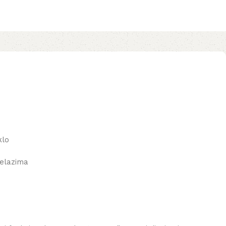
klo
jelazima