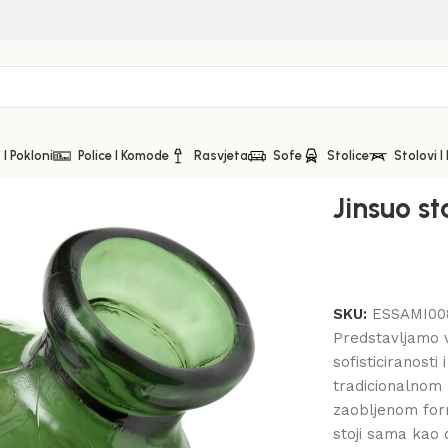
I Pokloni
Police I Komode
Rasvjeta
Sofe
Stolice
Stolovi I
Jinsuo s
SKU:
ESSAMI00
Predstavljamo
sofisticiranosti
tradicionalnom
zaobljenom form
stoji sama kao 