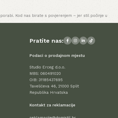
porabi. Kod nas birate s povjerenjem – jer stil počinje u
Pratite nas:
Podaci o prodajnom mjestu
Studio Erceg d.o.o.
MBS: 060491020
OIB: 31185437695
Tavelićeva 46, 21000 Split
Republika Hrvatska
Kontakt za reklamacije
reklamacije@domistil.hr