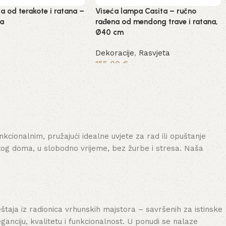
 od terakote i ratana –
Viseća lampa Casita – ručno
da
rađena od mendong trave i ratana,
Ø40 cm
Dekoracije
,
Rasvjeta
155,00
€
šaricu
Pročitaj više
cionalnim, pružajući idealne uvjete za rad ili opuštanje
tog doma, u slobodno vrijeme, bez žurbe i stresa. Naša
aja iz radionica vrhunskih majstora – savršenih za istinske
nciju, kvalitetu i funkcionalnost. U ponudi se nalaze