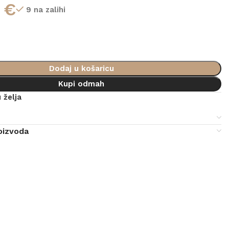
0
€
9 na zalihi
Dodaj u košaricu
Kupi odmah
 želja
e
oizvoda