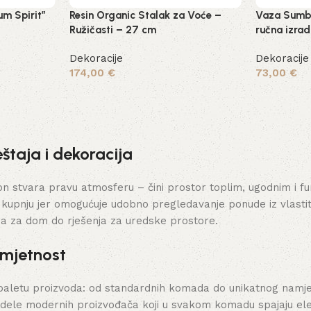
um Spirit”
Resin Organic Stalak za Voće –
Vaza Sumba
Ružičasti – 27 cm
ručna izra
Dekoracije
Dekoracije
174,00
€
73,00
€
Dodaj u košaricu
Dodaj u ko
štaja i dekoracija
stvara pravu atmosferu – čini prostor toplim, ugodnim i funk
 kupnju jer omogućuje udobno pregledavanje ponude iz vlasti
ja za dom do rješenja za uredske prostore.
umjetnost
paletu proizvoda: od standardnih komada do unikatnog namješt
dele modernih proizvođača koji u svakom komadu spajaju elega