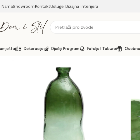
 Nama
Showroom
Kontakt
Usluge Dizajna Interijera
amještaj
Dekoracije
Dječiji Program
Fotelje I Taburei
Osobno 
Početna
Dekoracije
Jinsuo staklena vaza