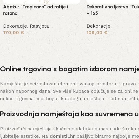
Abažur “Tropicana” od rafije i
Dekorativna ljestva “Tul
ratana
– 165
Dekoracije
,
Rasvjeta
Dekoracije
170,00
€
109,00
€
Dodaj u košaricu
Dodaj u košaricu
Online trgovina s bogatim izborom namje
Namještaj je neizostavan element svakog prostora. Upravo on 
nakon napornog dana. Sve više kupaca odlučuje se za online
online trgovina nudi bogat katalog namještaja – od namješta
Proizvodnja namještaja kao suvremena 
Proizvođači namještaja i kućnih dodataka danas nude široku 
ljubitelje estetike. Na
domistil.hr
pažljivo biramo najbolje mo