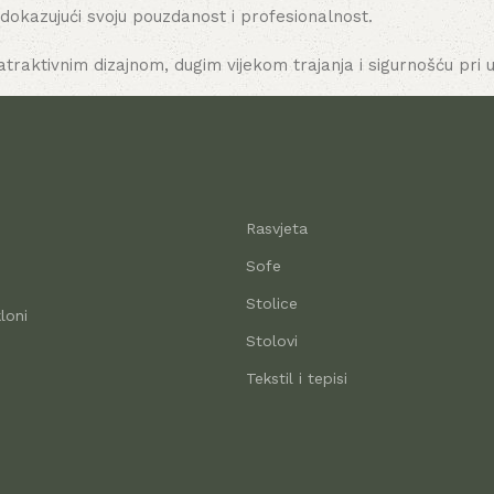
 dokazujući svoju pouzdanost i profesionalnost.
atraktivnim dizajnom, dugim vijekom trajanja i sigurnošću pri u
Rasvjeta
Sofe
Stolice
loni
Stolovi
Tekstil i tepisi