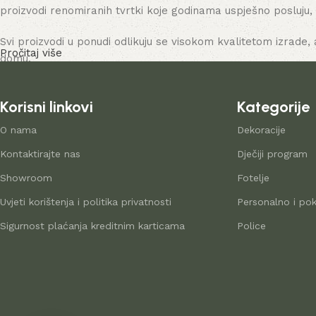
proizvodi renomiranih tvrtki koje godinama uspješno posluju,
Svi proizvodi u ponudi odlikuju se visokom kvalitetom izrade, 
Pročitaj više
domu.
Korisni linkovi
Kategorije
O nama
Dekoracije
Kontaktirajte nas
Dječiji program
Showroom
Fotelje
Uvjeti korištenja i politika privatnosti
Personalno i pok
Sigurnost plaćanja kreditnim karticama
Police