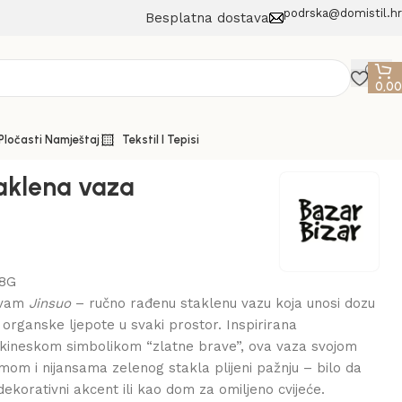
podrska@domistil.hr
Besplatna dostava
0,0
 Pločasti Namještaj
Tekstil I Tepisi
taklena vaza
8G
 vam
Jinsuo
– ručno rađenu staklenu vazu koja unosi dozu
 i organske ljepote u svaki prostor. Inspirirana
 kineskom simbolikom “zlatne brave”, ova vaza svojom
om i nijansama zelenog stakla plijeni pažnju – bilo da
dekorativni akcent ili kao dom za omiljeno cvijeće.