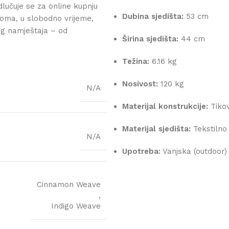
lučuje se za online kupnju
Dubina sjedišta:
53 cm
oma, u slobodno vrijeme,
og namještaja – od
Širina sjedišta:
44 cm
Težina:
6.16 kg
Nosivost:
120 kg
N/A
Materijal konstrukcije:
Tikov
Materijal sjedišta:
Tekstilno 
N/A
Upotreba:
Vanjska (outdoor)
Cinnamon Weave
,
Indigo Weave