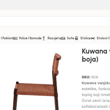
I Pokloni
Police I Komode
Rasvjeta
Sofe
Stolice
Stolovi I
Kuwana v
boja)
SKU:
N/A
Kuwana vanjska
estetike, funkci
toploj boji cim
Čvrst okvir izr
sofisticiranosti