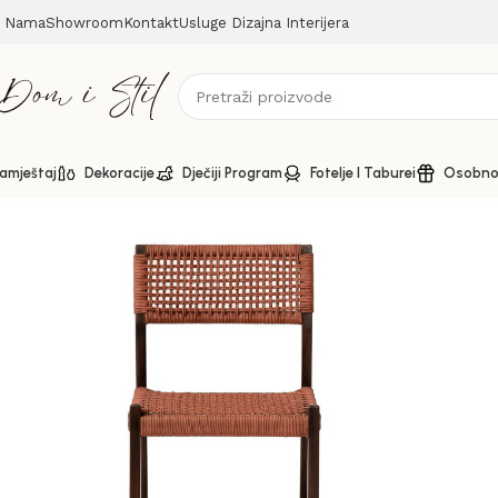
 Nama
Showroom
Kontakt
Usluge Dizajna Interijera
amještaj
Dekoracije
Dječiji Program
Fotelje I Taburei
Osobno 
Početna
Stolice
Kuwana vanjska stolica (više boja)