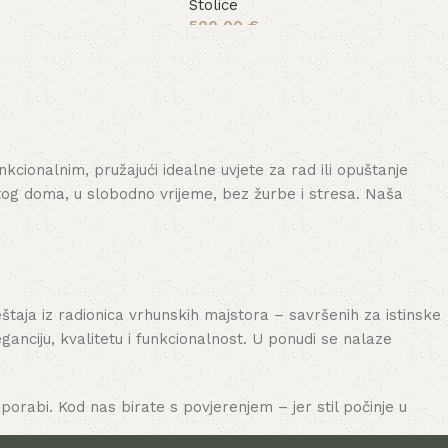
Stolice
500,00
€
šaricu
Dodaj u košaricu
cionalnim, pružajući idealne uvjete za rad ili opuštanje
tog doma, u slobodno vrijeme, bez žurbe i stresa. Naša
aja iz radionica vrhunskih majstora – savršenih za istinske
nciju, kvalitetu i funkcionalnost. U ponudi se nalaze
porabi. Kod nas birate s povjerenjem – jer stil počinje u