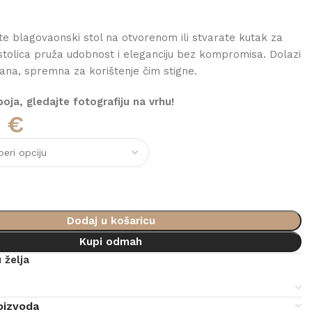
e blagovaonski stol na otvorenom ili stvarate kutak za
stolica pruža udobnost i eleganciju bez kompromisa. Dolazi
na, spremna za korištenje čim stigne.
ja, gledajte fotografiju na vrhu!
0
€
Dodaj u košaricu
Kupi odmah
 želja
e
oizvoda