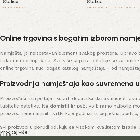
Stolice
Stolice
999,00
€
329,00
€
–
345,00
€
Pročitaj više
Odaberi opcije
Online trgovina s bogatim izborom namje
Namještaj je neizostavan element svakog prostora. Upravo on 
nakon napornog dana. Sve više kupaca odlučuje se za online
online trgovina nudi bogat katalog namještaja – od namješta
Proizvodnja namještaja kao suvremena 
Proizvođači namještaja i kućnih dodataka danas nude široku 
ljubitelje estetike. Na
domistil.hr
pažljivo biramo najbolje mo
proizvodi renomiranih tvrtki koje godinama uspješno posluju,
Svi proizvodi u ponudi odlikuju se visokom kvalitetom izrade, 
Pročitaj više
domu.