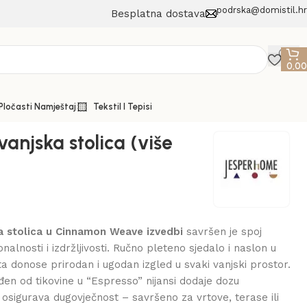
podrska@domistil.hr
Besplatna dostava
0,0
 Pločasti Namještaj
Tekstil I Tepisi
anjska stolica (više
 stolica u Cinnamon Weave izvedbi
savršen je spoj
onalnosti i izdržljivosti. Ručno pleteno sjedalo i naslon u
eta donose prirodan i ugodan izgled u svaki vanjski prostor.
ađen od tikovine u “Espresso” nijansi dodaje dozu
 i osigurava dugovječnost – savršeno za vrtove, terase ili