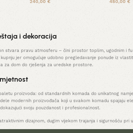
240,00
€
480,00
€
Pročitaj više
Dodaj u ko
štaja i dekoracija
stvara pravu atmosferu – čini prostor toplim, ugodnim i funk
 kupnju jer omogućuje udobno pregledavanje ponude iz vlasti
ja za dom do rješenja za uredske prostore.
umjetnost
paletu proizvoda: od standardnih komada do unikatnog namješt
dele modernih proizvođača koji u svakom komadu spajaju elega
 dokazujući svoju pouzdanost i profesionalnost.
atraktivnim dizajnom, dugim vijekom trajanja i sigurnošću pri u