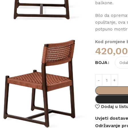
balkone.
Bilo da opremat
opuštanje, ova 
potpuno montira
Kod promjene bo
420,0
BOJA
Dodaj u listu
Uvjeti dostav
Održavanje pr