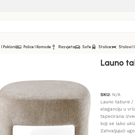
I Pokloni
Police I Komode
Rasvjeta
Sofe
Stolice
Stolovi I
Launo ta
SKU:
N/A
Launo tabure /
eleganciju u vr
tapecirana izved
koji se lako uk
Zahvaljujući ug