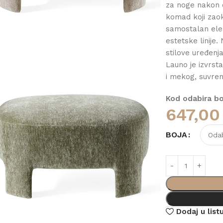
za noge nakon d
komad koji zaok
samostalan eleme
estetske linije.
stilove uređenj
Launo je izvrst
i mekog, suvre
Kod odabira boj
647,0
BOJA
Dodaj u listu