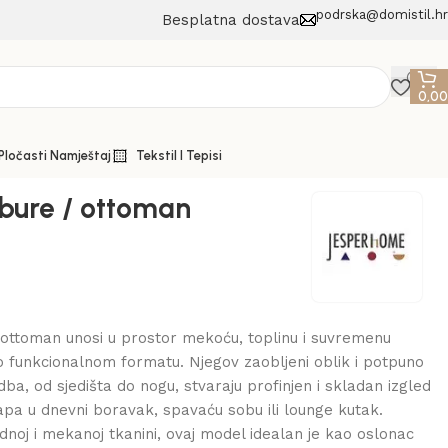
podrska@domistil.hr
Besplatna dostava
0,0
 Pločasti Namještaj
Tekstil I Tepisi
bure / ottoman
 ottoman unosi u prostor mekoću, toplinu i suvremenu
lo funkcionalnom formatu. Njegov zaobljeni oblik i potpuno
ba, od sjedišta do nogu, stvaraju profinjen i skladan izgled
lapa u dnevni boravak, spavaću sobu ili lounge kutak.
odnoj i mekanoj tkanini, ovaj model idealan je kao oslonac