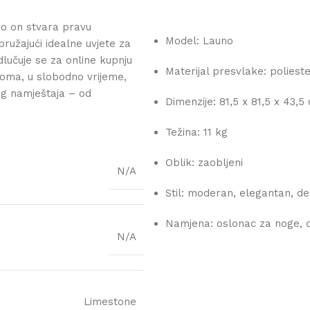
o on stvara pravu
Model: Launo
pružajući idealne uvjete za
lučuje se za online kupnju
Materijal presvlake: poliest
oma, u slobodno vrijeme,
og namještaja – od
Dimenzije: 81,5 x 81,5 x 43,5
Težina: 11 kg
Oblik: zaobljeni
N/A
Stil: moderan, elegantan, d
Namjena: oslonac za noge, d
N/A
Limestone