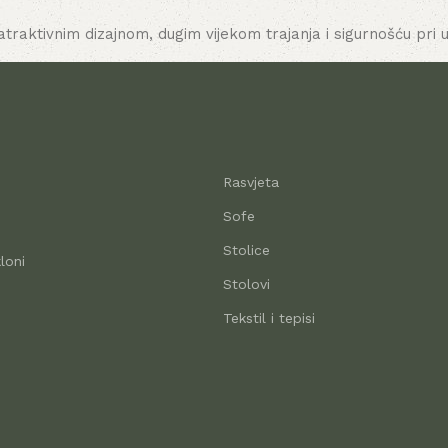
atraktivnim dizajnom, dugim vijekom trajanja i sigurnošću pri u
Rasvjeta
Sofe
Stolice
loni
Stolovi
Tekstil i tepisi