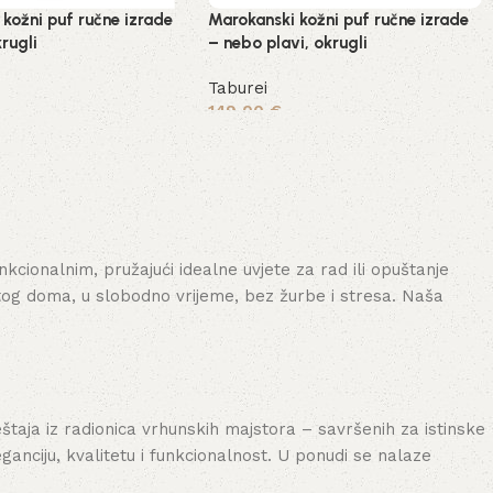
kožni puf ručne izrade
Marokanski kožni puf ručne izrade
rugli
– nebo plavi, okrugli
Taburei
149,00
€
šaricu
Dodaj u košaricu
cionalnim, pružajući idealne uvjete za rad ili opuštanje
tog doma, u slobodno vrijeme, bez žurbe i stresa. Naša
aja iz radionica vrhunskih majstora – savršenih za istinske
nciju, kvalitetu i funkcionalnost. U ponudi se nalaze