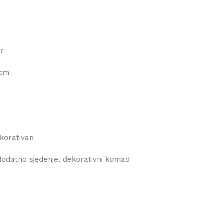
er
 cm
ekorativan
odatno sjedenje, dekorativni komad