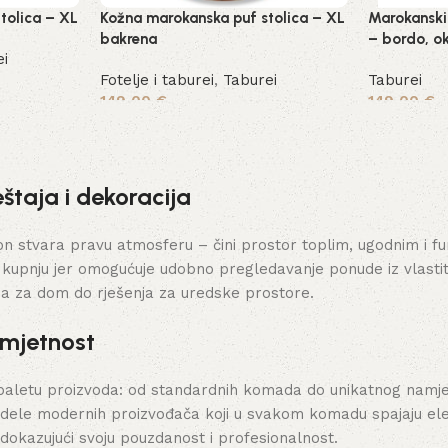
tolica – XL
Kožna marokanska puf stolica – XL
Marokanski 
bakrena
– bordo, ok
ei
Fotelje i taburei
,
Taburei
Taburei
149,00
€
149,00
€
Dodaj u košaricu
Dodaj u ko
štaja i dekoracija
stvara pravu atmosferu – čini prostor toplim, ugodnim i funk
 kupnju jer omogućuje udobno pregledavanje ponude iz vlasti
ja za dom do rješenja za uredske prostore.
umjetnost
paletu proizvoda: od standardnih komada do unikatnog namješt
dele modernih proizvođača koji u svakom komadu spajaju elega
 dokazujući svoju pouzdanost i profesionalnost.