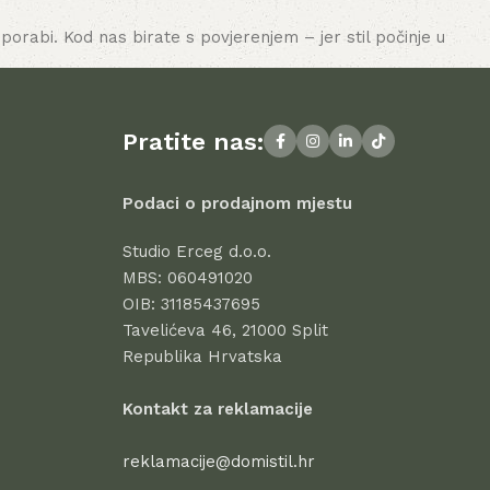
porabi. Kod nas birate s povjerenjem – jer stil počinje u
Pratite nas:
Podaci o prodajnom mjestu
Studio Erceg d.o.o.
MBS: 060491020
OIB: 31185437695
Tavelićeva 46, 21000 Split
Republika Hrvatska
Kontakt za reklamacije
reklamacije@domistil.hr