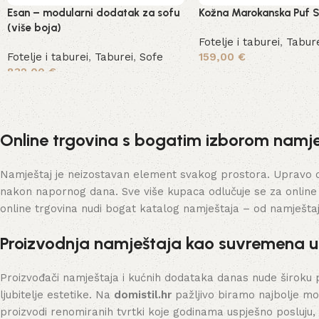
Esan – modularni dodatak za sofu
Kožna Marokanska Puf S
(više boja)
Fotelje i taburei
,
Tabur
Fotelje i taburei
,
Taburei
,
Sofe
159,00
€
832,00
€
Dodaj u košaricu
Odaberi opcije
Online trgovina s bogatim izborom namje
Namještaj je neizostavan element svakog prostora. Upravo on 
nakon napornog dana. Sve više kupaca odlučuje se za online
online trgovina nudi bogat katalog namještaja – od namješta
Proizvodnja namještaja kao suvremena 
Proizvođači namještaja i kućnih dodataka danas nude široku 
ljubitelje estetike. Na
domistil.hr
pažljivo biramo najbolje mo
proizvodi renomiranih tvrtki koje godinama uspješno posluju,