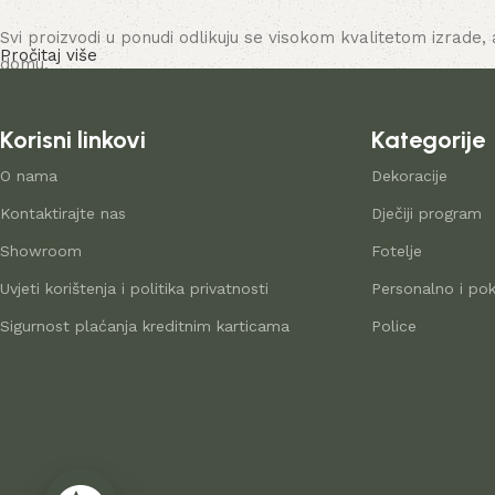
Svi proizvodi u ponudi odlikuju se visokom kvalitetom izrade, 
Pročitaj više
domu.
Korisni linkovi
Kategorije
O nama
Dekoracije
Kontaktirajte nas
Dječiji program
Showroom
Fotelje
Uvjeti korištenja i politika privatnosti
Personalno i pok
Sigurnost plaćanja kreditnim karticama
Police