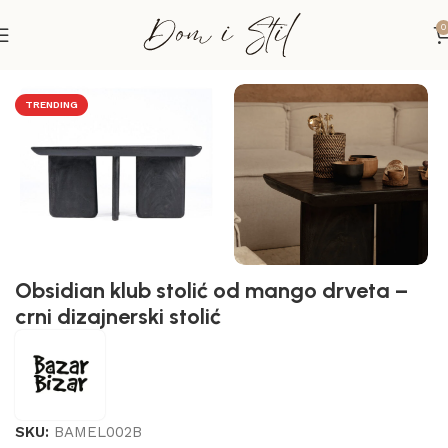
0
Početna
Stolovi i pločasti namještaj
Stolovi
TRENDING
Obsidian klub stolić od mango drveta –
crni dizajnerski stolić
SKU:
BAMEL002B