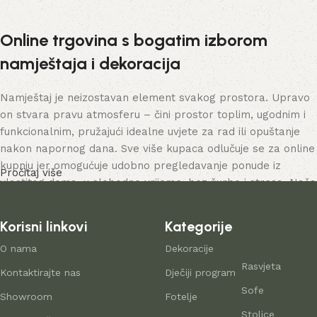
Online trgovina s bogatim izborom
namještaja i dekoracija
Namještaj je neizostavan element svakog prostora. Upravo
on stvara pravu atmosferu – čini prostor toplim, ugodnim i
funkcionalnim, pružajući idealne uvjete za rad ili opuštanje
nakon napornog dana. Sve više kupaca odlučuje se za online
kupnju jer omogućuje udobno pregledavanje ponude iz
Pročitaj više
vlastitog doma, u slobodno vrijeme, bez žurbe i stresa. Naša
online trgovina nudi bogat katalog namještaja – od
namještaja za dom do rješenja za uredske prostore.
Korisni linkovi
Kategorije
Proizvodnja namještaja kao suvremena
O nama
Dekoracije
Rasvjeta
umjetnost
Kontaktirajte nas
Dječiji program
Sofe
Showroom
Fotelje
Proizvođači namještaja i kućnih dodataka danas nude široku
Stolice