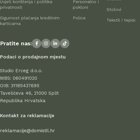
Uvjeti korištenja i politika
Personalno i
paletu proizvoda: od standardnih komada do unikatnog
privatnosti
pokloni
Stolovi
namještaja iz radionica vrhunskih majstora – savršenih za
Sigurnost plaćanja kreditnim
Police
istinske ljubitelje estetike. Na
domistil.hr
pažljivo biramo
Tekstil i tepisi
karticama
najbolje modele modernih proizvođača koji u svakom
komadu spajaju eleganciju, kvalitetu i funkcionalnost. U
ponudi se nalaze proizvodi renomiranih tvrtki koje godinama
Pratite nas:
uspješno posluju, dokazujući svoju pouzdanost i
profesionalnost.
Podaci o prodajnom mjestu
Svi proizvodi u ponudi odlikuju se visokom kvalitetom izrade,
Studio Erceg d.o.o.
atraktivnim dizajnom, dugim vijekom trajanja i sigurnošću pri
MBS: 060491020
uporabi. Kod nas birate s povjerenjem – jer stil počinje u
OIB: 31185437695
domu.
Tavelićeva 46, 21000 Split
Republika Hrvatska
Kontakt za reklamacije
reklamacije@domistil.hr