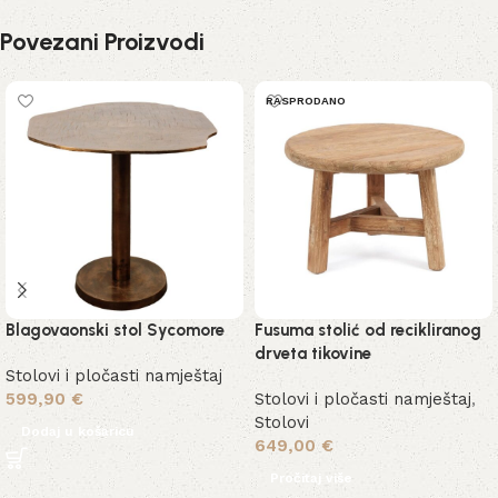
Povezani Proizvodi
RASPRODANO
Blagovaonski stol Sycomore
Fusuma stolić od recikliranog
drveta tikovine
Stolovi i pločasti namještaj
599,90
€
Stolovi i pločasti namještaj
,
Stolovi
Dodaj u košaricu
649,00
€
Pročitaj više