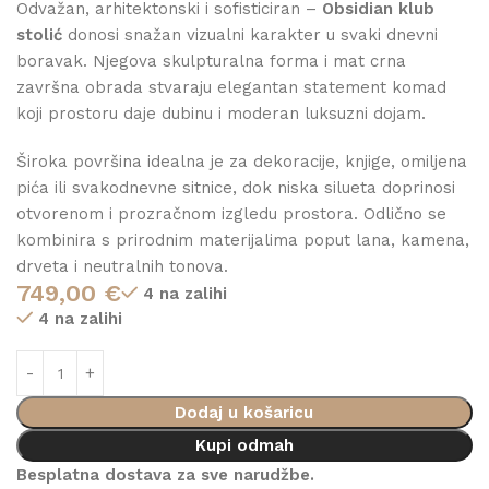
Odvažan, arhitektonski i sofisticiran –
Obsidian klub
stolić
donosi snažan vizualni karakter u svaki dnevni
boravak. Njegova skulpturalna forma i mat crna
završna obrada stvaraju elegantan statement komad
koji prostoru daje dubinu i moderan luksuzni dojam.
Široka površina idealna je za dekoracije, knjige, omiljena
pića ili svakodnevne sitnice, dok niska silueta doprinosi
otvorenom i prozračnom izgledu prostora. Odlično se
kombinira s prirodnim materijalima poput lana, kamena,
drveta i neutralnih tonova.
749,00
€
4 na zalihi
4 na zalihi
Dodaj u košaricu
Kupi odmah
Besplatna dostava za sve narudžbe.