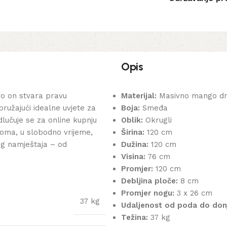
Opis
o on stvara pravu
Materijal:
Masivno mango d
pružajući idealne uvjete za
Boja:
Smeđa
lučuje se za online kupnju
Oblik:
Okrugli
oma, u slobodno vrijeme,
Širina:
120 cm
og namještaja – od
Dužina:
120 cm
Visina:
76 cm
Promjer:
120 cm
Debljina ploče:
8 cm
Promjer nogu:
3 x 26 cm
37 kg
Udaljenost od poda do donj
Težina:
37 kg