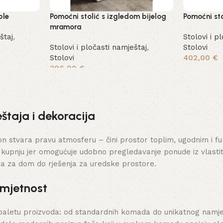
ble
Pomoćni stolić s izgledom bijelog
Pomoćni st
mramora
štaj
,
Stolovi i p
Stolovi i pločasti namještaj
,
Stolovi
Stolovi
402,00
€
396,00
€
Odaberi op
Dodaj u košaricu
štaja i dekoracija
stvara pravu atmosferu – čini prostor toplim, ugodnim i funk
 kupnju jer omogućuje udobno pregledavanje ponude iz vlasti
ja za dom do rješenja za uredske prostore.
umjetnost
paletu proizvoda: od standardnih komada do unikatnog namješt