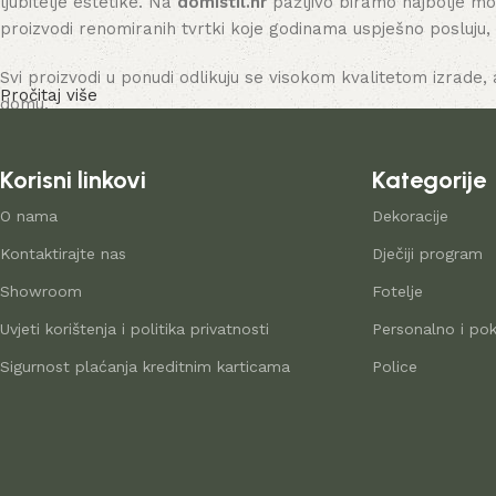
ljubitelje estetike. Na
domistil.hr
pažljivo biramo najbolje mo
proizvodi renomiranih tvrtki koje godinama uspješno posluju,
Svi proizvodi u ponudi odlikuju se visokom kvalitetom izrade, 
Pročitaj više
domu.
Korisni linkovi
Kategorije
O nama
Dekoracije
Kontaktirajte nas
Dječiji program
Showroom
Fotelje
Uvjeti korištenja i politika privatnosti
Personalno i pok
Sigurnost plaćanja kreditnim karticama
Police