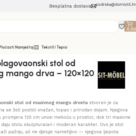
podrska@domistil.hr
Besplatna dostava
0,0
 Pločasti Namještaj
Tekstil I Tepisi
blagovaonski stol od
g mango drva – 120×120
aonski stol od masivnog mango drveta
stvoren je za
ima se želi postići snažan, topao i prirodan dojam. Njegova
a promjera 120 cm unosi mekoću u prostor, dok tri masivne
e daju stolu skulpturalan i moderan karakter. Ovo je stol
ači pažnju, ali ne djeluje nametljivo — njegova ljepota