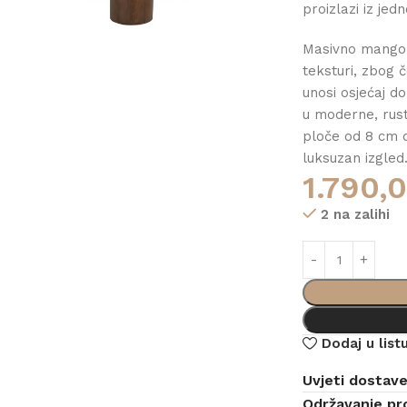
proizlazi iz jed
Masivno mango d
teksturi, zbog 
unosi osjećaj d
u moderne, rust
ploče od 8 cm d
luksuzan izgled
1.790,
2 na zalihi
Dodaj u listu
Uvjeti dostav
Održavanje pr