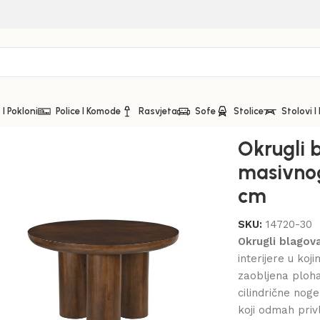
I Pokloni
Police I Komode
Rasvjeta
Sofe
Stolice
Stolovi I
vaonski stol od masivnog mango drva – 120×120 cm
Okrugli 
masivno
cm
SKU:
14720-30
Okrugli blagov
interijere u koj
zaobljena ploh
cilindrične nog
koji odmah privl