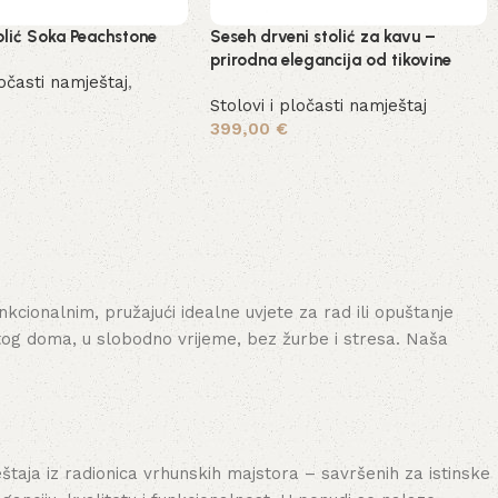
olić Soka Peachstone
Seseh drveni stolić za kavu –
prirodna elegancija od tikovine
ločasti namještaj
,
Stolovi i pločasti namještaj
399,00
€
cije
Pročitaj više
cionalnim, pružajući idealne uvjete za rad ili opuštanje
tog doma, u slobodno vrijeme, bez žurbe i stresa. Naša
aja iz radionica vrhunskih majstora – savršenih za istinske