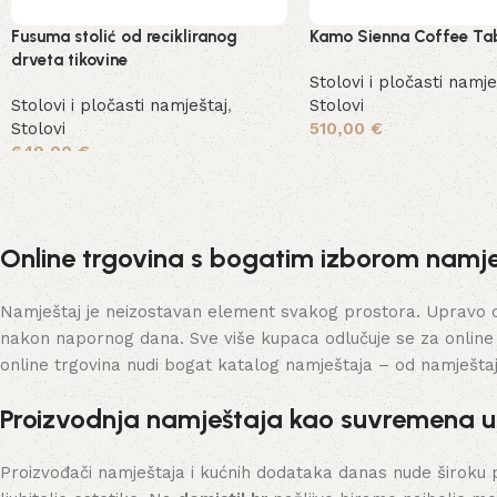
Fusuma stolić od recikliranog
Kamo Sienna Coffee Ta
drveta tikovine
Stolovi i pločasti namje
Stolovi i pločasti namještaj
,
Stolovi
Stolovi
510,00
€
649,00
€
Dodaj u košaricu
Pročitaj više
Online trgovina s bogatim izborom namje
Namještaj je neizostavan element svakog prostora. Upravo on 
nakon napornog dana. Sve više kupaca odlučuje se za online
online trgovina nudi bogat katalog namještaja – od namješta
Proizvodnja namještaja kao suvremena 
Proizvođači namještaja i kućnih dodataka danas nude široku 