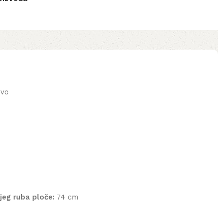
rvo
eg ruba ploče:
74 cm