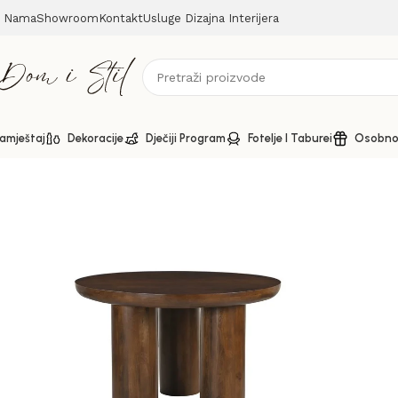
 Nama
Showroom
Kontakt
Usluge Dizajna Interijera
amještaj
Dekoracije
Dječiji Program
Fotelje I Taburei
Osobno 
Početna
Stolovi i pločasti namještaj
Stolovi
Okrugli blago