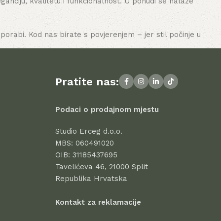
nciju, kvalitetu i funkcionalnost. U ponudi se nalaze
porabi. Kod nas birate s povjerenjem – jer stil počinje u
Pratite nas:
Podaci o prodajnom mjestu
Studio Erceg d.o.o.
MBS: 060491020
OIB: 31185437695
Tavelićeva 46, 21000 Split
Republika Hrvatska
Kontakt za reklamacije