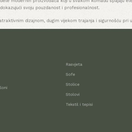
dele modernih proizvođača koji u svakom komadu spajaju elega
 dokazujući svoju pouzdanost i profesionalnost.
atraktivnim dizajnom, dugim vijekom trajanja i sigurnošću pri u
Rasvjeta
Sofe
Stolice
loni
Stolovi
Tekstil i tepisi