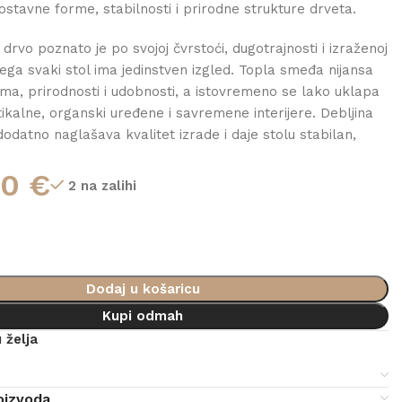
nostavne forme, stabilnosti i prirodne strukture drveta.
rvo poznato je po svojoj čvrstoći, dugotrajnosti i izraženoj
čega svaki stol ima jedinstven izgled. Topla smeđa nijansa
oma, prirodnosti i udobnosti, a istovremeno se lako uklapa
ikalne, organski uređene i savremene interijere. Debljina
odatno naglašava kvalitet izrade i daje stolu stabilan,
.
00
€
2 na zalihi
Dodaj u košaricu
Kupi odmah
 želja
e
oizvoda