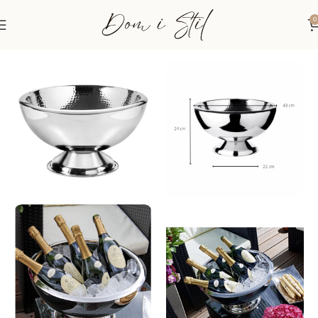
0
Početna
Osobno i pokloni