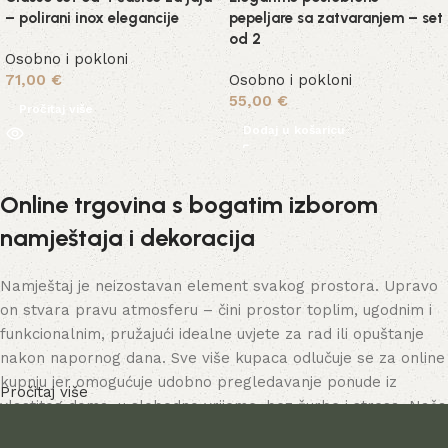
– polirani inox elegancije
pepeljare sa zatvaranjem – set
od 2
Osobno i pokloni
71,00
€
Osobno i pokloni
55,00
€
Pročitaj više
Dodaj u košaricu
Online trgovina s bogatim izborom
namještaja i dekoracija
Namještaj je neizostavan element svakog prostora. Upravo
on stvara pravu atmosferu – čini prostor toplim, ugodnim i
funkcionalnim, pružajući idealne uvjete za rad ili opuštanje
nakon napornog dana. Sve više kupaca odlučuje se za online
kupnju jer omogućuje udobno pregledavanje ponude iz
Pročitaj više
vlastitog doma, u slobodno vrijeme, bez žurbe i stresa. Naša
online trgovina nudi bogat katalog namještaja – od