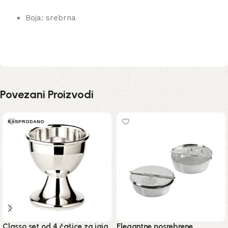
Boja: srebrna
Povezani Proizvodi
RASPRODANO
Classo set od 4 čašice za jaja
Elegantne posrebrene