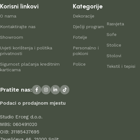
namještaja za dom do rješenja za uredske prostore.
Korisni linkovi
Kategorije
Proizvodnja namještaja kao suvremena
O nama
Dekoracije
Rasvjeta
umjetnost
Kontaktirajte nas
Dječiji program
Sofe
Showroom
Fotelje
Proizvođači namještaja i kućnih dodataka danas nude široku
Stolice
Uvjeti korištenja i politika
Personalno i
paletu proizvoda: od standardnih komada do unikatnog
privatnosti
pokloni
Stolovi
namještaja iz radionica vrhunskih majstora – savršenih za
Sigurnost plaćanja kreditnim
Police
istinske ljubitelje estetike. Na
domistil.hr
pažljivo biramo
Tekstil i tepisi
karticama
najbolje modele modernih proizvođača koji u svakom
komadu spajaju eleganciju, kvalitetu i funkcionalnost. U
ponudi se nalaze proizvodi renomiranih tvrtki koje godinama
Pratite nas:
uspješno posluju, dokazujući svoju pouzdanost i
profesionalnost.
Podaci o prodajnom mjestu
Svi proizvodi u ponudi odlikuju se visokom kvalitetom izrade,
Studio Erceg d.o.o.
atraktivnim dizajnom, dugim vijekom trajanja i sigurnošću pri
MBS: 060491020
uporabi. Kod nas birate s povjerenjem – jer stil počinje u
OIB: 31185437695
domu.
Tavelićeva 46, 21000 Split