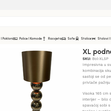
I Pokloni
Police I Komode
Rasvjeta
Sofe
Stolice
Stolovi I
XL podn
SKU:
Bol-XLSP
Impresivna u 
kombinacija sku
sastoji se od pe
privlače pažnju 
Visoka 165 cm s
interijer – bilo
spavaćoj sobi s