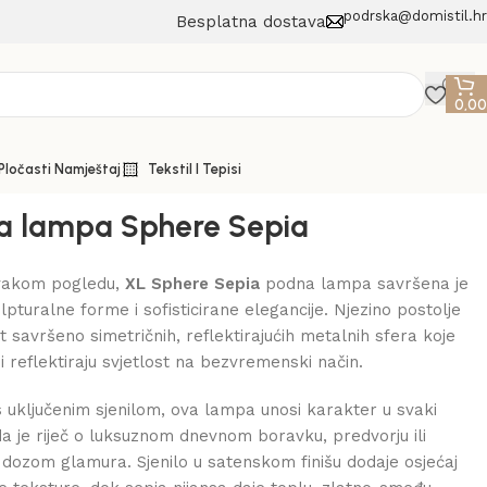
podrska@domistil.hr
Besplatna dostava
0,0
 Pločasti Namještaj
Tekstil I Tepisi
a lampa Sphere Sepia
svakom pogledu,
XL Sphere Sepia
podna lampa savršena je
lpturalne forme i sofisticirane elegancije. Njezino postolje
t savršeno simetričnih, reflektirajućih metalnih sfera koje
i reflektiraju svjetlost na bezvremenski način.
 uključenim sjenilom, ova lampa unosi karakter u svaki
 da je riječ o luksuznom dnevnom boravku, predvorju ili
 dozom glamura. Sjenilo u satenskom finišu dodaje osjećaj