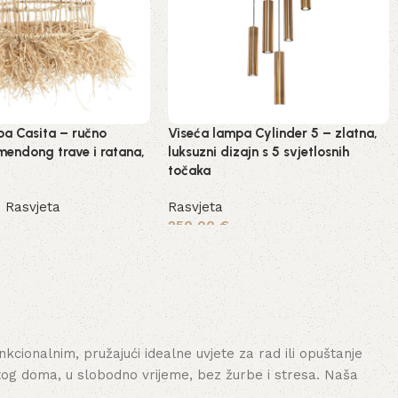
pa Casita – ručno
Viseća lampa Cylinder 5 – zlatna,
mendong trave i ratana,
luksuzni dizajn s 5 svjetlosnih
točaka
,
Rasvjeta
Rasvjeta
250,00
€
še
Dodaj u košaricu
cionalnim, pružajući idealne uvjete za rad ili opuštanje
tog doma, u slobodno vrijeme, bez žurbe i stresa. Naša