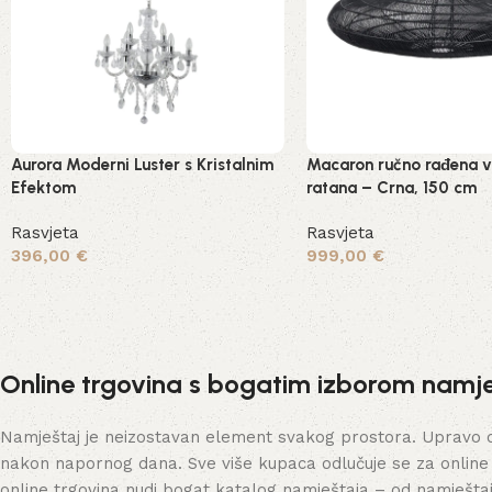
Aurora Moderni Luster s Kristalnim
Macaron ručno rađena vi
Efektom
ratana – Crna, 150 cm
Rasvjeta
Rasvjeta
396,00
€
999,00
€
Dodaj u košaricu
Dodaj u košaricu
Online trgovina s bogatim izborom namje
Namještaj je neizostavan element svakog prostora. Upravo on 
nakon napornog dana. Sve više kupaca odlučuje se za online
online trgovina nudi bogat katalog namještaja – od namješta