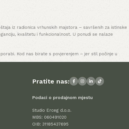
aja iz radionica vrhunskih majstora – savršenih za istinske
nciju, kvalitetu i funkcionalnost. U ponudi se nalaze
porabi. Kod nas birate s povjerenjem – jer stil počinje u
Pratite nas:
Podaci o prodajnom mjestu
Studio Erceg d.o.o.
MBS: 060491020
OIB: 31185437695