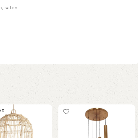
o, saten
NO