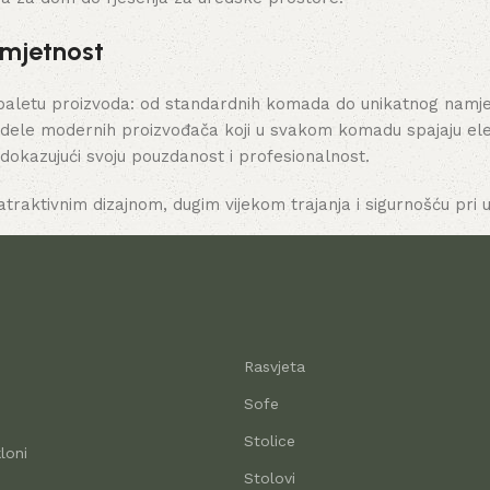
umjetnost
paletu proizvoda: od standardnih komada do unikatnog namješt
dele modernih proizvođača koji u svakom komadu spajaju elega
 dokazujući svoju pouzdanost i profesionalnost.
atraktivnim dizajnom, dugim vijekom trajanja i sigurnošću pri u
Rasvjeta
Sofe
Stolice
loni
Stolovi