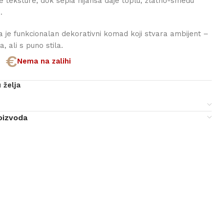
lne teksture, dok sepia nijansa daje toplu, zlatno-smeđu
.
 je funkcionalan dekorativni komad koji stvara ambijent –
a, ali s puno stila.
0
€
Nema na zalihi
 želja
e
oizvoda