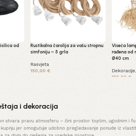
silica od
Rustikalna čarolija za vašu stropnu
Viseća lam
simfoniju – 5 grla
rađena od 
Ø40 cm
Rasvjeta
150,00
€
Dekoracije
155,00
€
Dodaj u košaricu
Pročitaj vi
štaja i dekoracija
stvara pravu atmosferu – čini prostor toplim, ugodnim i funk
 kupnju jer omogućuje udobno pregledavanje ponude iz vlasti
ja za dom do rješenja za uredske prostore.