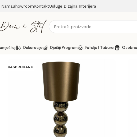
 Nama
Showroom
Kontakt
Usluge Dizajna Interijera
amještaj
Dekoracije
Dječiji Program
Fotelje I Taburei
Osobno 
Početna
Rasvjeta
XL podna lampa Sphere Sepia
RASPRODANO