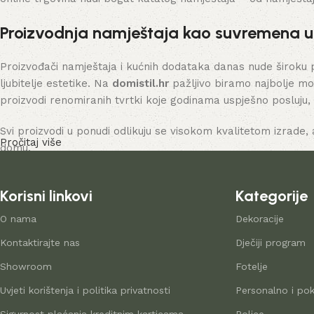
Proizvodnja namještaja kao suvremena 
Proizvođači namještaja i kućnih dodataka danas nude široku 
ljubitelje estetike. Na
domistil.hr
pažljivo biramo najbolje mo
proizvodi renomiranih tvrtki koje godinama uspješno posluju,
Svi proizvodi u ponudi odlikuju se visokom kvalitetom izrade, 
Pročitaj više
domu.
Korisni linkovi
Kategorije
O nama
Dekoracije
Kontaktirajte nas
Dječiji program
Showroom
Fotelje
Uvjeti korištenja i politika privatnosti
Personalno i pok
Sigurnost plaćanja kreditnim karticama
Police