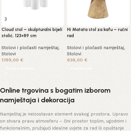
Cloud stol – skulpturalni bijeli
Hi Matata stol za kafu – ručni
stolić, 123×89 cm
rad
Stolovi i pločasti namještaj
,
Stolovi i pločasti namještaj
,
Stolovi
Stolovi
1.199,00
€
638,00
€
Dodaj u košaricu
Pročitaj više
Online trgovina s bogatim izborom
namještaja i dekoracija
Namještaj je neizostavan element svakog prostora. Upravo
on stvara pravu atmosferu – čini prostor toplim, ugodnim i
funkcionalnim, pružajući idealne uvjete za rad ili opuštanje