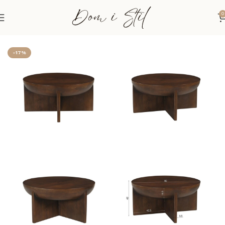
0
Početna
Stolovi i pločasti namještaj
Stolovi
-17%