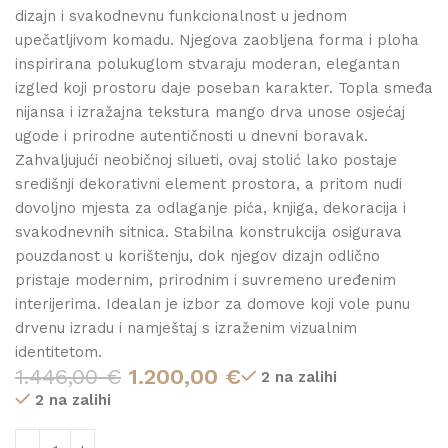
dizajn i svakodnevnu funkcionalnost u jednom
upečatljivom komadu. Njegova zaobljena forma i ploha
inspirirana polukuglom stvaraju moderan, elegantan
izgled koji prostoru daje poseban karakter. Topla smeđa
nijansa i izražajna tekstura mango drva unose osjećaj
ugode i prirodne autentičnosti u dnevni boravak.
Zahvaljujući neobičnoj silueti, ovaj stolić lako postaje
središnji dekorativni element prostora, a pritom nudi
dovoljno mjesta za odlaganje pića, knjiga, dekoracija i
svakodnevnih sitnica. Stabilna konstrukcija osigurava
pouzdanost u korištenju, dok njegov dizajn odlično
pristaje modernim, prirodnim i suvremeno uređenim
interijerima. Idealan je izbor za domove koji vole punu
drvenu izradu i namještaj s izraženim vizualnim
identitetom.
1.446,00
€
1.200,00
€
2 na zalihi
2 na zalihi