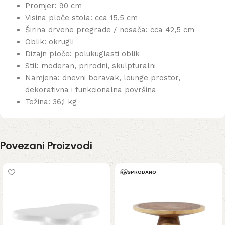
Promjer: 90 cm
Visina ploče stola: cca 15,5 cm
Širina drvene pregrade / nosača: cca 42,5 cm
Oblik: okrugli
Dizajn ploče: polukuglasti oblik
Stil: moderan, prirodni, skulpturalni
Namjena: dnevni boravak, lounge prostor,
dekorativna i funkcionalna površina
Težina: 36,1 kg
Povezani Proizvodi
RASPRODANO