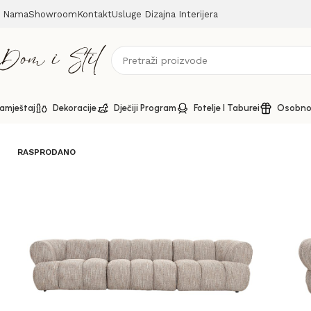
 Nama
Showroom
Kontakt
Usluge Dizajna Interijera
amještaj
Dekoracije
Dječiji Program
Fotelje I Taburei
Osobno 
Početna
Sofe
New York modularna sofa – sofisticiran komf
RASPRODANO