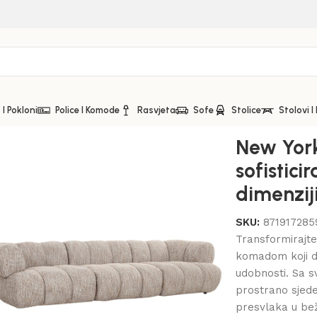
I Pokloni
Police I Komode
Rasvjeta
Sofe
Stolice
Stolovi I
or u XXL dimenziji
New Yor
sofistic
dimenzij
SKU:
871917285
Transformirajt
komadom koji d
udobnosti. Sa s
prostrano sjeden
presvlaka u bež