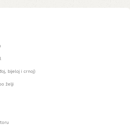
m
l
j, bijeloj i crnoj)
o želji
storu