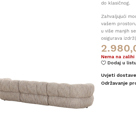
do klasičnog.
Zahvaljujući mo
vašem prostoru 
u više manjih s
osigurava izdržl
2.980
Nema na zalihi
Dodaj u listu
Uvjeti dostav
Održavanje pr