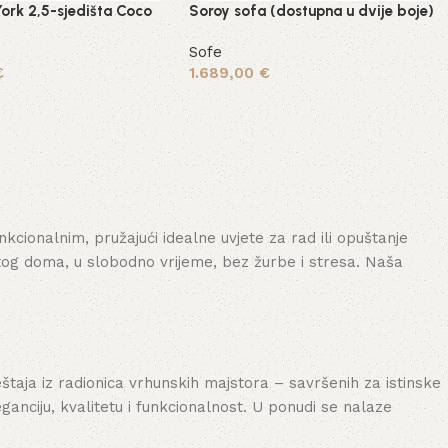
ork 2,5-sjedišta Coco
Soroy sofa (dostupna u dvije boje)
Sofe
€
1.689,00
€
šaricu
Odaberi opcije
cionalnim, pružajući idealne uvjete za rad ili opuštanje
tog doma, u slobodno vrijeme, bez žurbe i stresa. Naša
aja iz radionica vrhunskih majstora – savršenih za istinske
nciju, kvalitetu i funkcionalnost. U ponudi se nalaze