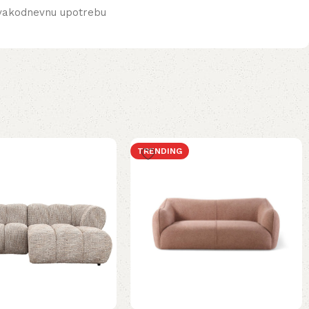
 svakodnevnu upotrebu
TRENDING