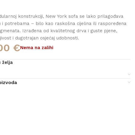
dularnoj konstrukciji, New York sofa se lako prilagođava
i potrebama – bilo kao raskošna cijelina ili raspoređena
egmenata. Izrađena od kvalitetnog drva i guste pjene,
jivost i dugotrajan osjećaj udobnosti.
,00
€
Nema na zalihi
 želja
e
oizvoda