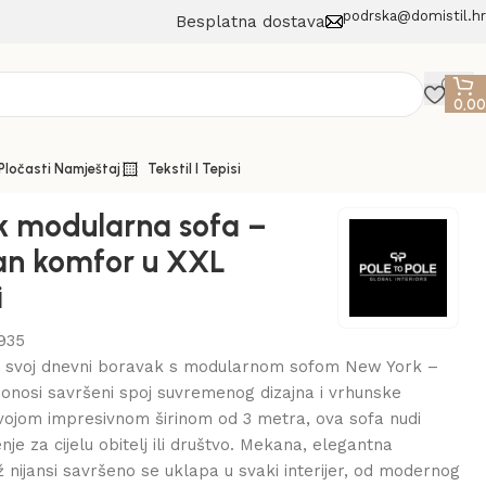
podrska@domistil.hr
Besplatna dostava
0,0
 Pločasti Namještaj
Tekstil I Tepisi
k modularna sofa –
iran komfor u XXL
i
935
e svoj dnevni boravak s modularnom sofom New York –
onosi savršeni spoj suvremenog dizajna i vrhunske
vojom impresivnom širinom od 3 metra, ova sofa nudi
je za cijelu obitelj ili društvo. Mekana, elegantna
 nijansi savršeno se uklapa u svaki interijer, od modernog