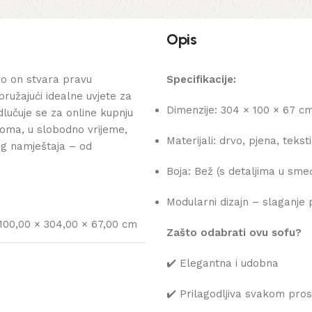
Opis
o on stvara pravu
Specifikacije:
pružajući idealne uvjete za
Dimenzije: 304 × 100 × 67 c
lučuje se za online kupnju
oma, u slobodno vrijeme,
Materijali: drvo, pjena, teksti
og namještaja – od
Boja: Bež (s detaljima u smeđo
Modularni dizajn – slaganje p
100,00 × 304,00 × 67,00 cm
Zašto odabrati ovu sofu?
✔️ Elegantna i udobna
✔️ Prilagodljiva svakom pro