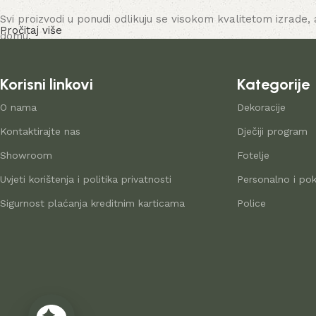
Svi proizvodi u ponudi odlikuju se visokom kvalitetom izrade, 
Pročitaj više
domu.
Korisni linkovi
Kategorije
O nama
Dekoracije
Kontaktirajte nas
Dječiji program
Showroom
Fotelje
Uvjeti korištenja i politika privatnosti
Personalno i pok
Sigurnost plaćanja kreditnim karticama
Police