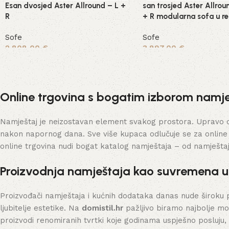
Esan dvosjed Aster Allround – L +
san trosjed Aster Allrou
R
+ R modularna sofa u ret
Sofe
Sofe
2.808,00
€
3.897,00
€
Odaberi opcije
Odaberi opcije
Online trgovina s bogatim izborom namje
Namještaj je neizostavan element svakog prostora. Upravo on 
nakon napornog dana. Sve više kupaca odlučuje se za online
online trgovina nudi bogat katalog namještaja – od namješta
Proizvodnja namještaja kao suvremena 
Proizvođači namještaja i kućnih dodataka danas nude široku 
ljubitelje estetike. Na
domistil.hr
pažljivo biramo najbolje mo
proizvodi renomiranih tvrtki koje godinama uspješno posluju,