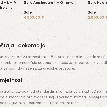
nd – L + M
Sofa Amsterdam 4 + Ottoman
Sofa New Y
ro stilu
Sofe
Sofe
4.850,00
€
2.800,00
Dodaj u košaricu
Dodaj u ko
štaja i dekoracija
stvara pravu atmosferu – čini prostor toplim, ugodnim i funk
 kupnju jer omogućuje udobno pregledavanje ponude iz vlasti
ja za dom do rješenja za uredske prostore.
umjetnost
paletu proizvoda: od standardnih komada do unikatnog namješt
dele modernih proizvođača koji u svakom komadu spajaju elega
 dokazujući svoju pouzdanost i profesionalnost.