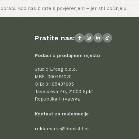
porabi. Kod nas birate s povjerenjem – jer stil počinje u
Pratite nas:
Podaci o prodajnom mjestu
Studio Erceg d.o.o.
MBS: 060491020
OIB: 31185437695
Tavelićeva 46, 21000 Split
Republika Hrvatska
Kontakt za reklamacije
reklamacije@domistil.hr