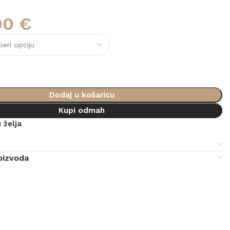
00
€
Dodaj u košaricu
Kupi odmah
 želja
e
oizvoda