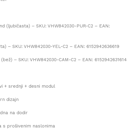
nd (ljubičasta) – SKU: VHW842030-PUR-C2 – EAN:
uta) – SKU: VHW842030-YEL-C2 – EAN: 6152942636619
 (bež) – SKU: VHW842030-CAM-C2 – EAN: 6152942631614
vi + srednji + desni modul
n dizajn
dna na dodir
a s prošivenim naslonima