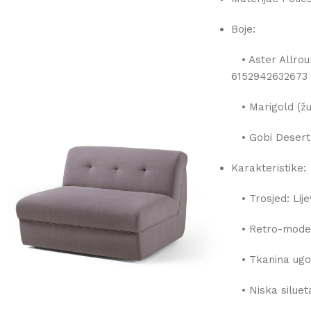
Boje:
• Aster Allrou
6152942632673
• Marigold (ž
• Gobi Desert
Karakteristike:
• Trosjed: Lije
• Retro-moder
• Tkanina ugo
• Niska siluet