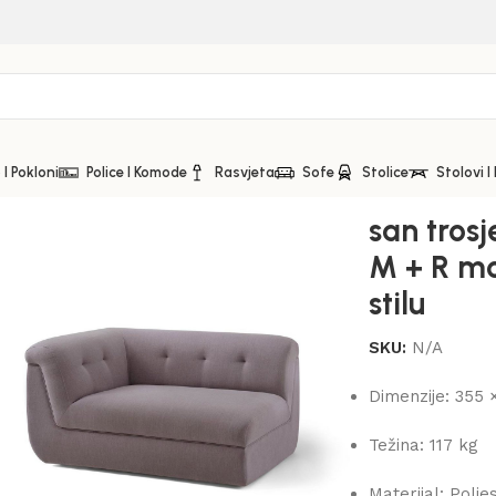
I Pokloni
Police I Komode
Rasvjeta
Sofe
Stolice
Stolovi I
arna sofa u retro stilu
san trosj
M + R mo
stilu
SKU:
N/A
Dimenzije: 355 
Težina: 117 kg
Materijal: Polie