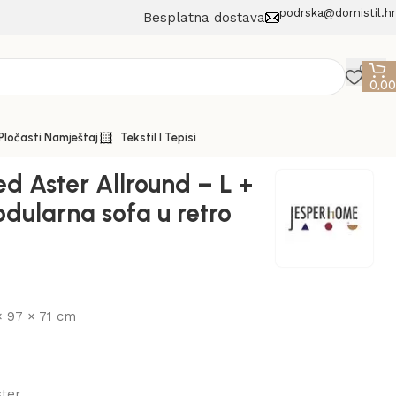
podrska@domistil.hr
Besplatna dostava
0,0
 Pločasti Namještaj
Tekstil I Tepisi
ed Aster Allround – L +
dularna sofa u retro
× 97 × 71 cm
ster