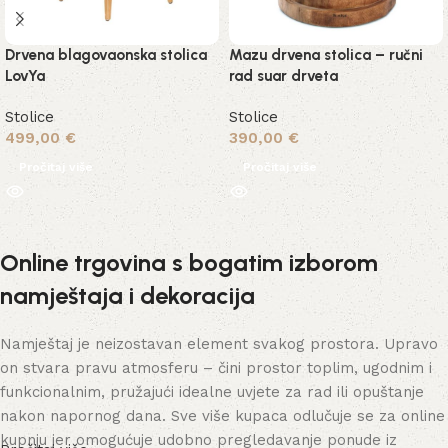
Drvena blagovaonska stolica
Mazu drvena stolica – ručni
LovYa
rad suar drveta
Stolice
Stolice
499,00
€
390,00
€
Pročitaj više
Pročitaj više
Online trgovina s bogatim izborom
namještaja i dekoracija
Namještaj je neizostavan element svakog prostora. Upravo
on stvara pravu atmosferu – čini prostor toplim, ugodnim i
funkcionalnim, pružajući idealne uvjete za rad ili opuštanje
nakon napornog dana. Sve više kupaca odlučuje se za online
kupnju jer omogućuje udobno pregledavanje ponude iz