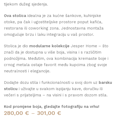
tijekom dužeg sjedenja.
Ova stolica
idealna je za kućne šankove, kuhinjske
otoke, pa čak i ugostiteljske prostore poput kafića,
restorana ili coworking zona. Jednostavna montaža
omogućuje brzu i laku integraciju u vaš prostor.
Stolica je dio
modularne kolekcije
Jesper Home – što
znači da je dostupna u više boja, visina i s različitim
podnožjima. Međutim, ova kombinacija kremaste boje i
crnog metala ostaje favorit među kupcima zbog svoje
neutralnosti i elegancije.
Dodajte dozu stila i funkcionalnosti u svoj dom uz
barsku
stolicu
i uživajte u svakom ispijanju kave, doručku ili
večeri s prijateljima – na visini i s pravom dozom stila.
Kod promjene boja, gledajte fotografiju na vrhu!
280,00
€
–
301,00
€