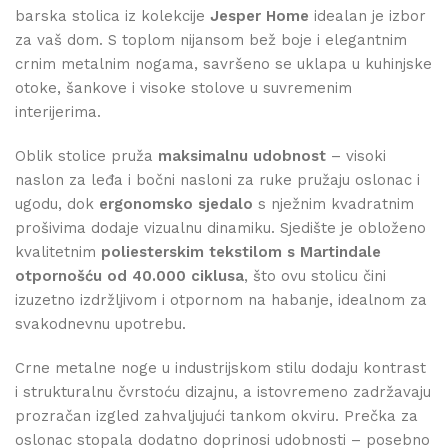
barska stolica iz kolekcije
Jesper Home
idealan je izbor
za vaš dom. S toplom nijansom bež boje i elegantnim
crnim metalnim nogama, savršeno se uklapa u kuhinjske
otoke, šankove i visoke stolove u suvremenim
interijerima.
Oblik stolice pruža
maksimalnu udobnost
– visoki
naslon za leđa i bočni nasloni za ruke pružaju oslonac i
ugodu, dok
ergonomsko sjedalo
s nježnim kvadratnim
prošivima dodaje vizualnu dinamiku. Sjedište je obloženo
kvalitetnim
poliesterskim tekstilom s Martindale
otpornošću od 40.000 ciklusa
, što ovu stolicu čini
izuzetno izdržljivom i otpornom na habanje, idealnom za
svakodnevnu upotrebu.
Crne metalne noge u industrijskom stilu dodaju kontrast
i strukturalnu čvrstoću dizajnu, a istovremeno zadržavaju
prozračan izgled zahvaljujući tankom okviru. Prečka za
oslonac stopala dodatno doprinosi udobnosti – posebno