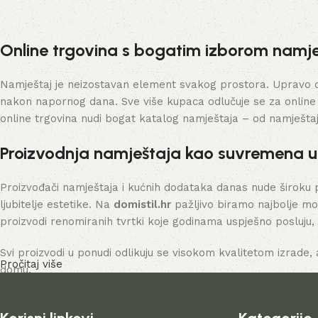
Dodaj u košaricu
Online trgovina s bogatim izborom namje
Namještaj je neizostavan element svakog prostora. Upravo on 
nakon napornog dana. Sve više kupaca odlučuje se za online
online trgovina nudi bogat katalog namještaja – od namješta
Proizvodnja namještaja kao suvremena 
Proizvođači namještaja i kućnih dodataka danas nude široku 
ljubitelje estetike. Na
domistil.hr
pažljivo biramo najbolje mo
proizvodi renomiranih tvrtki koje godinama uspješno posluju,
Svi proizvodi u ponudi odlikuju se visokom kvalitetom izrade, 
Pročitaj više
domu.