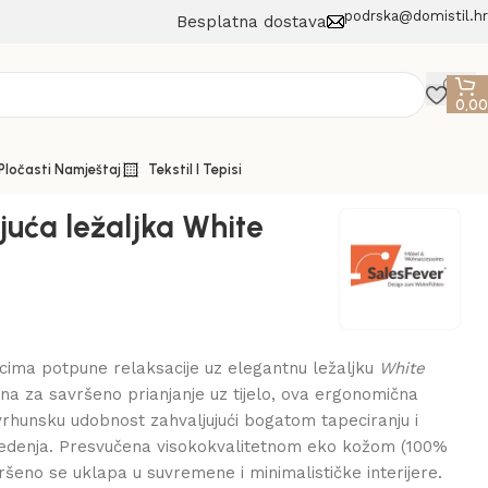
podrska@domistil.hr
Besplatna dostava
0,0
 Pločasti Namještaj
Tekstil I Tepisi
juća ležaljka White
ucima potpune relaksacije uz elegantnu ležaljku
White
ana za savršeno prianjanje uz tijelo, ova ergonomična
vrhunsku udobnost zahvaljujući bogatom tapeciranju i
sjedenja. Presvučena visokokvalitetnom eko kožom (100%
vršeno se uklapa u suvremene i minimalističke interijere.