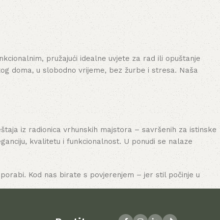
šaricu
cionalnim, pružajući idealne uvjete za rad ili opuštanje
tog doma, u slobodno vrijeme, bez žurbe i stresa. Naša
aja iz radionica vrhunskih majstora – savršenih za istinske
nciju, kvalitetu i funkcionalnost. U ponudi se nalaze
porabi. Kod nas birate s povjerenjem – jer stil počinje u