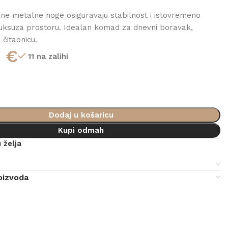
ne metalne noge osiguravaju stabilnost i istovremeno
uksuza prostoru. Idealan komad za dnevni boravak,
 čitaonicu.
0
€
11 na zalihi
Dodaj u košaricu
Kupi odmah
 želja
e
oizvoda