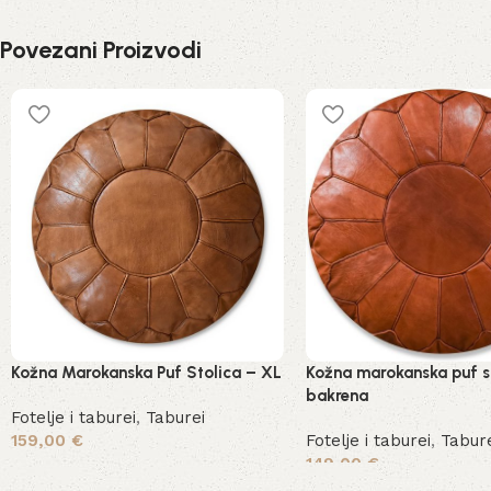
Povezani Proizvodi
Kožna Marokanska Puf Stolica – XL
Kožna marokanska puf s
bakrena
Fotelje i taburei
,
Taburei
159,00
€
Fotelje i taburei
,
Tabur
149,00
€
Dodaj u košaricu