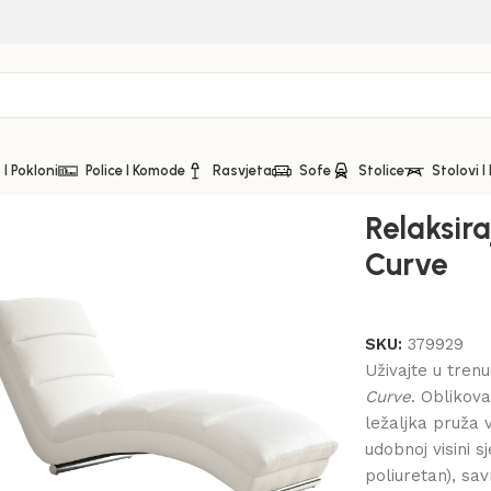
I Pokloni
Police I Komode
Rasvjeta
Sofe
Stolice
Stolovi I
e
Relaksira
Curve
SKU:
379929
Uživajte u tren
Curve
. Oblikov
ležaljka pruža 
udobnoj visini 
poliuretan), sa