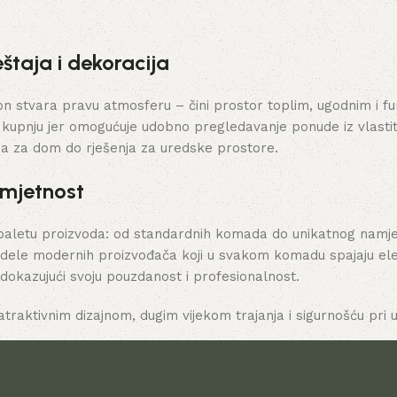
Dodaj u ko
štaja i dekoracija
stvara pravu atmosferu – čini prostor toplim, ugodnim i funk
 kupnju jer omogućuje udobno pregledavanje ponude iz vlasti
ja za dom do rješenja za uredske prostore.
umjetnost
paletu proizvoda: od standardnih komada do unikatnog namješt
dele modernih proizvođača koji u svakom komadu spajaju elega
 dokazujući svoju pouzdanost i profesionalnost.
atraktivnim dizajnom, dugim vijekom trajanja i sigurnošću pri u