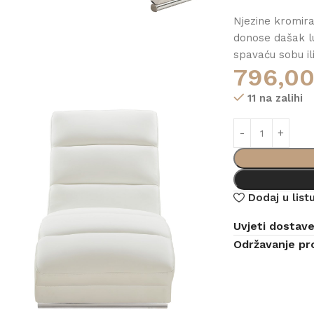
Njezine kromira
donose dašak l
spavaću sobu ili
796,0
11 na zalihi
Dodaj u listu
Uvjeti dostav
Održavanje pr