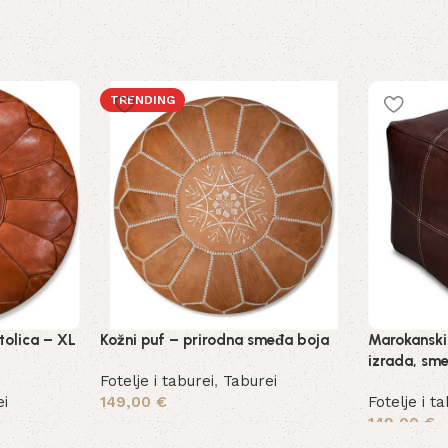
TRENDING
tolica – XL
Kožni puf – prirodna smeđa boja
Marokanski
izrada, sme
Fotelje i taburei
,
Taburei
ei
149,00
€
Fotelje i t
149,00
€
Dodaj u košaricu