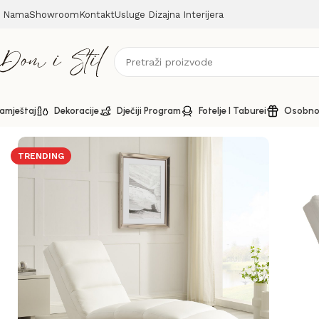
 Nama
Showroom
Kontakt
Usluge Dizajna Interijera
amještaj
Dekoracije
Dječiji Program
Fotelje I Taburei
Osobno 
Početna
Fotelje i taburei
Relaksirajuća ležaljka White Curv
TRENDING