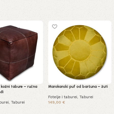
 kožni tabure – ručna
Marokanski puf od baršuna – žuti
đi
Fotelje i taburei
,
Taburei
aburei
,
Taburei
149,00
€
Dodaj u košaricu