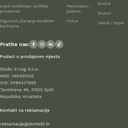
Proizvođači namještaja i kućnih dodataka danas nude široku
Stolice
Uvjeti korištenja i politika
Personalno i
paletu proizvoda: od standardnih komada do unikatnog
privatnosti
pokloni
Stolovi
namještaja iz radionica vrhunskih majstora – savršenih za
Sigurnost plaćanja kreditnim
Police
istinske ljubitelje estetike. Na
domistil.hr
pažljivo biramo
Tekstil i tepisi
karticama
najbolje modele modernih proizvođača koji u svakom
komadu spajaju eleganciju, kvalitetu i funkcionalnost. U
ponudi se nalaze proizvodi renomiranih tvrtki koje godinama
Pratite nas:
uspješno posluju, dokazujući svoju pouzdanost i
profesionalnost.
Podaci o prodajnom mjestu
Svi proizvodi u ponudi odlikuju se visokom kvalitetom izrade,
Studio Erceg d.o.o.
atraktivnim dizajnom, dugim vijekom trajanja i sigurnošću pri
MBS: 060491020
uporabi. Kod nas birate s povjerenjem – jer stil počinje u
OIB: 31185437695
domu.
Tavelićeva 46, 21000 Split
Republika Hrvatska
Kontakt za reklamacije
reklamacije@domistil.hr