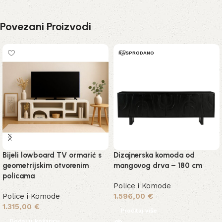
Povezani Proizvodi
RASPRODANO
Bijeli lowboard TV ormarić s
Dizajnerska komoda od
geometrijskim otvorenim
mangovog drva – 180 cm
policama
Police i Komode
Police i Komode
1.596,00
€
1.315,00
€
Pročitaj više
Dodaj u košaricu