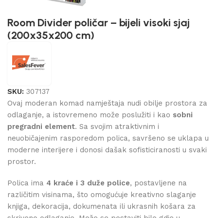
Room Divider poličar – bijeli visoki sjaj
(200x35x200 cm)
SKU:
307137
Ovaj moderan komad namještaja nudi obilje prostora za
odlaganje, a istovremeno može poslužiti i kao
sobni
pregradni element
. Sa svojim atraktivnim i
neuobičajenim rasporedom polica, savršeno se uklapa u
moderne interijere i donosi dašak sofisticiranosti u svaki
prostor.
Polica ima
4 kraće i 3 duže police
, postavljene na
različitim visinama, što omogućuje kreativno slaganje
knjiga, dekoracija, dokumenata ili ukrasnih košara za
skriveno odlaganje. Može se postaviti bilo gdje u