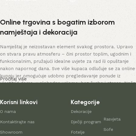
Online trgovina s bogatim izborom
namještaja i dekoracija
Namještaj je neizostavan element svakog prostora. Upravo
on stvara pravu atmosferu – čini prostor toplim, ugodnim i
funkcionalnim, pružajući idealne uvjete za rad ili opuštanje
nakon napornog dana. Sve više kupaca odlučuje se za online
kupnju jer omogućuje udobno pregledavanje ponude iz
Pročitaj više
vlastitog doma, u slobodno vrijeme, bez žurbe i stresa. Naša
online trgovina nudi bogat katalog namještaja – od
namještaja za dom do rješenja za uredske prostore.
Korisni linkovi
Kategorije
Proizvodnja namještaja kao suvremena
O nama
Dekoracije
Rasvjeta
umjetnost
Kontaktirajte nas
Dječiji program
Sofe
Showroom
Fotelje