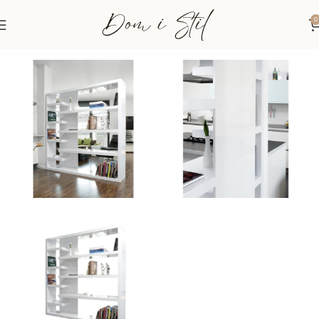
0
Početna
Police i Komode