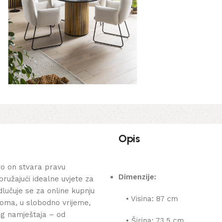
Opis
o on stvara pravu
Dimenzije:
pružajući idealne uvjete za
lučuje se za online kupnju
• Visina: 87 cm
oma, u slobodno vrijeme,
og namještaja – od
• Širina: 73,5 cm