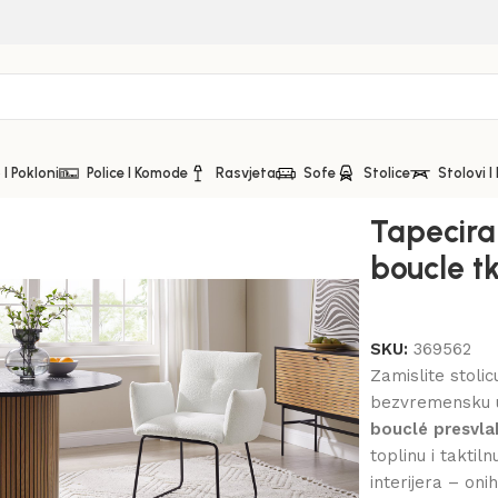
I Pokloni
Police I Komode
Rasvjeta
Sofe
Stolice
Stolovi I
kaninom – bijela
Tapecira
boucle t
SKU:
369562
Zamislite stolic
bezvremensku u
bouclé presvl
toplinu i takti
interijera – oni