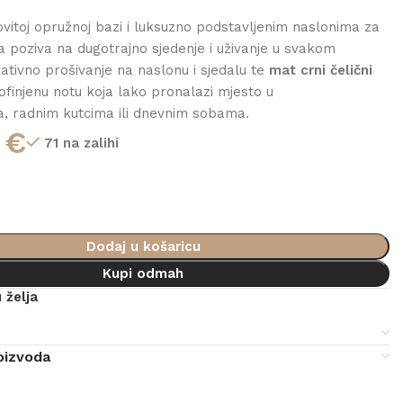
lovitoj opružnoj bazi i luksuzno podstavljenim naslonima za
ca poziva na dugotrajno sjedenje i uživanje u svakom
ativno prošivanje na naslonu i sjedalu te
mat crni čelični
rofinjenu notu koja lako pronalazi mjesto u
, radnim kutcima ili dnevnim sobama.
0
€
71 na zalihi
Dodaj u košaricu
Kupi odmah
 želja
e
oizvoda