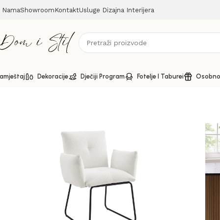
 Nama
Showroom
Kontakt
Usluge Dizajna Interijera
amještaj
Dekoracije
Dječiji Program
Fotelje I Taburei
Osobno 
Početna
Stolice
Tapecirana stolica s naslonima i boucle t