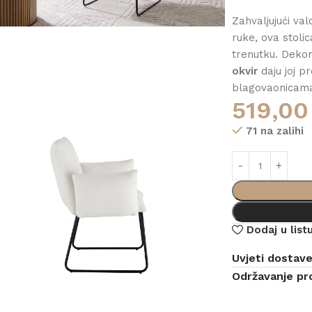
Zahvaljujući va
ruke, ova stoli
trenutku. Dekor
okvir
daju joj p
blagovaonicama
519,0
71 na zalihi
Dodaj u listu
Uvjeti dostav
Održavanje pr