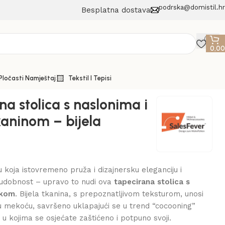
podrska@domistil.hr
Besplatna dostava
0,0
 Pločasti Namještaj
Tekstil I Tepisi
na stolica s naslonima i
kaninom – bijela
u koja istovremeno pruža i dizajnersku eleganciju i
dobnost – upravo to nudi ova
tapecirana stolica s
akom
. Bijela tkanina, s prepoznatljivom teksturom, unosi
lnu mekoću, savršeno uklapajući se u trend “cocooning”
h u kojima se osjećate zaštićeno i potpuno svoji.