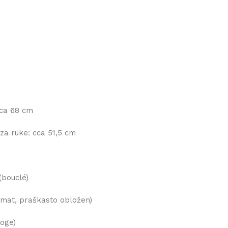
cca 68 cm
a ruke: cca 51,5 cm
(bouclé)
, mat, praškasto obložen)
noge)