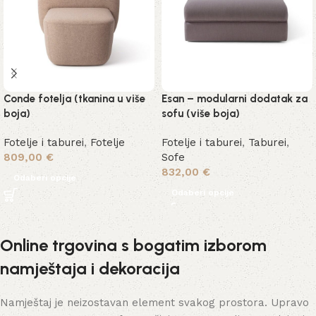
Conde fotelja (tkanina u više
Esan – modularni dodatak za
boja)
sofu (više boja)
Fotelje i taburei
,
Fotelje
Fotelje i taburei
,
Taburei
,
809,00
€
Sofe
832,00
€
Odaberi opcije
Odaberi opcije
Online trgovina s bogatim izborom
namještaja i dekoracija
Namještaj je neizostavan element svakog prostora. Upravo