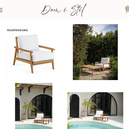
0
Početna
Fotelje i taburei
Fotelje
RASPRODANO