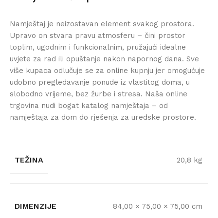
Namještaj je neizostavan element svakog prostora.
Upravo on stvara pravu atmosferu – čini prostor
toplim, ugodnim i funkcionalnim, pružajući idealne
uvjete za rad ili opuštanje nakon napornog dana. Sve
više kupaca odlučuje se za online kupnju jer omogućuje
udobno pregledavanje ponude iz vlastitog doma, u
slobodno vrijeme, bez žurbe i stresa. Naša online
trgovina nudi bogat katalog namještaja – od
namještaja za dom do rješenja za uredske prostore.
TEŽINA
20,8 kg
DIMENZIJE
84,00 × 75,00 × 75,00 cm