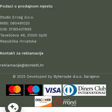
profesionalnost.
Podaci o prodajnom mjestu
Svi proizvodi u ponudi odlikuju se visokom kvalitetom izrade,
Studio Erceg d.o.o.
atraktivnim dizajnom, dugim vijekom trajanja i sigurnošću pri
MBS: 060491020
uporabi. Kod nas birate s povjerenjem – jer stil počinje u
OIB: 31185437695
domu.
Tavelićeva 46, 21000 Split
Republika Hrvatska
Kontakt za reklamacije
reklamacije@domistil.hr
© 2025 Developed by
Byteroute d.o.o. Sarajevo
0