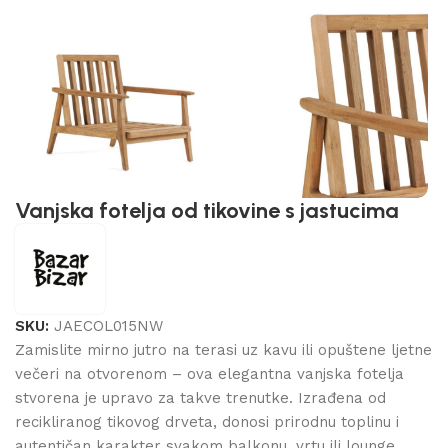
Vanjska fotelja od tikovine s jastucima
SKU:
JAECOL015NW
Zamislite mirno jutro na terasi uz kavu ili opuštene ljetne
večeri na otvorenom – ova elegantna vanjska fotelja
stvorena je upravo za takve trenutke. Izrađena od
recikliranog tikovog drveta, donosi prirodnu toplinu i
autentičan karakter svakom balkonu, vrtu ili lounge